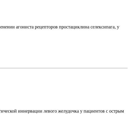
нении агониста рецепторов простациклина селексипага, у
ической иннервации левого желудочка у пациентов с острым