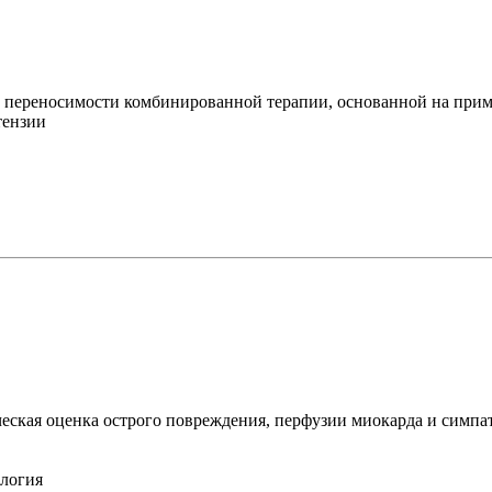
переносимости комбинированной терапии, основанной на приме
тензии
ская оценка острого повреждения, перфузии миокарда и симпат
ология