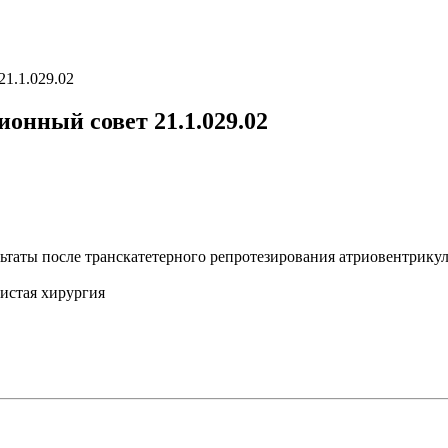
1.1.029.02
онный совет 21.1.029.02
таты после транскатетерного репротезирования атриовентрикул
дистая хирургия