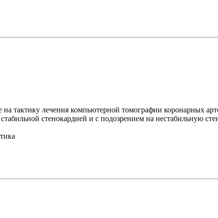
е на тактику лечения компьютерной томографии коронарных ар
о стабильной стенокардией и с подозрением на нестабильную ст
стика