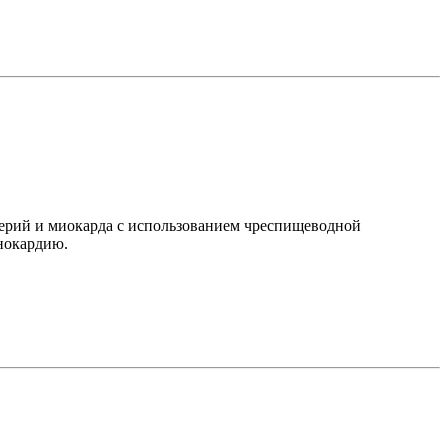
терий и миокарда с использованием чреспищеводной
енокардию.