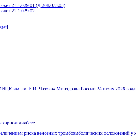
вет 21.1.029.01 (Д 208.073.03)
овет 21.1.029.02
елей
ИЦК им. ак. Е.И. Чазова» Минздрава России 24 июня 2026 года
сахарном диабете
величением риска венозных тромбоэмболических осложнений у