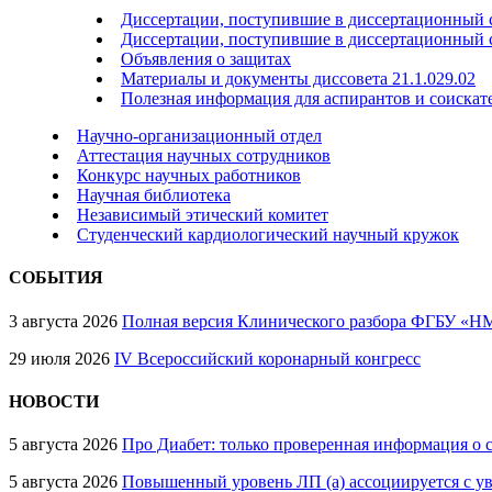
Диссертации, поступившие в диссертационный со
Диссертации, поступившие в диссертационный с
Объявления о защитах
Материалы и документы диссовета 21.1.029.02
Полезная информация для аспирантов и соискат
Научно-организационный отдел
Аттестация научных сотрудников
Конкурс научных работников
Научная библиотека
Независимый этический комитет
Студенческий кардиологический научный кружок
СОБЫТИЯ
3 августа 2026
Полная версия Клинического разбора ФГБУ «НМ
29 июля 2026
IV Всероссийский коронарный конгресс
НОВОСТИ
5 августа 2026
Про Диабет: только проверенная информация о 
5 августа 2026
Повышенный уровень ЛП (а) ассоциируется с у