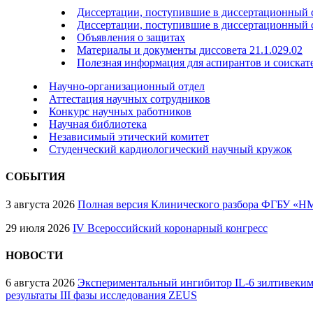
Диссертации, поступившие в диссертационный со
Диссертации, поступившие в диссертационный с
Объявления о защитах
Материалы и документы диссовета 21.1.029.02
Полезная информация для аспирантов и соискат
Научно-организационный отдел
Аттестация научных сотрудников
Конкурс научных работников
Научная библиотека
Независимый этический комитет
Студенческий кардиологический научный кружок
СОБЫТИЯ
3 августа 2026
Полная версия Клинического разбора ФГБУ «НМ
29 июля 2026
IV Всероссийский коронарный конгресс
НОВОСТИ
6 августа 2026
Экспериментальный ингибитор IL-6 зилтивеким
результаты III фазы исследования ZEUS