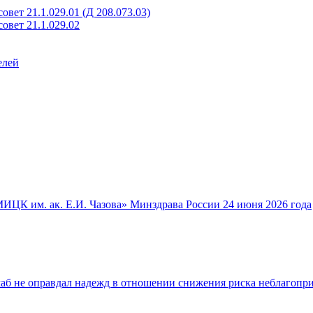
вет 21.1.029.01 (Д 208.073.03)
овет 21.1.029.02
елей
ИЦК им. ак. Е.И. Чазова» Минздрава России 24 июня 2026 года
аб не оправдал надежд в отношении снижения риска неблагопр