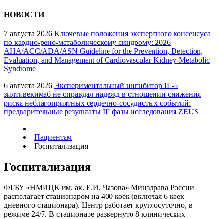
НОВОСТИ
7 августа 2026
Ключевые положения экспертного консенсуса
по кардио-рено-метаболическому синдрому: 2026
AHA/ACC/ADA/ASN Guideline for the Prevention, Detection,
Evaluation, and Management of Cardiovascular-Kidney-Metabolic
Syndrome
6 августа 2026
Экспериментальный ингибитор IL-6
зилтивекимаб не оправдал надежд в отношении снижения
риска неблагоприятных сердечно-сосудистых событий:
предварительные результаты III фазы исследования ZEUS
Пациентам
Госпитализация
Госпитализация
ФГБУ «НМИЦК им. ак. Е.И. Чазова» Минздрава России
располагает стационаром на 400 коек (включая 6 коек
дневного стационара). Центр работает круглосуточно, в
режиме 24/7. В стационаре развернуто 8 клинических