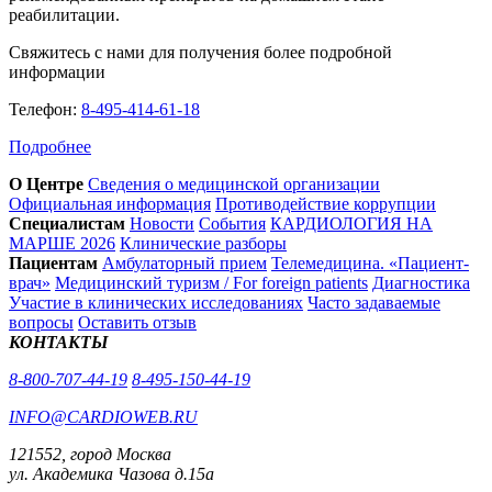
реабилитации.
Свяжитесь с нами для получения более подробной
информации
Телефон:
8-495-414-61-18
Подробнее
О Центре
Сведения о медицинской организации
Официальная информация
Противодействие коррупции
Специалистам
Новости
События
КАРДИОЛОГИЯ НА
МАРШЕ 2026
Клинические разборы
Пациентам
Амбулаторный прием
Телемедицина. «Пациент-
врач»
Медицинский туризм / For foreign patients
Диагностика
Участие в клинических исследованиях
Часто задаваемые
вопросы
Оставить отзыв
КОНТАКТЫ
8-800-707-44-19
8-495-150-44-19
INFO@CARDIOWEB.RU
121552, город Москва
ул. Академика Чазова д.15а