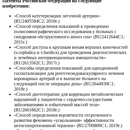
Патенты Российской Федерации на следующие
изобретения:
«Способ катетеризации легочной артерии»
(RU2405584C2; 2010г.)
«Способ определения показаний к проведению
полисомнографического исследования у больных с
синдромом обструктивного апноэ сна» (RU2412644С1;
2011г.)
«Способ доступа к крупным венам верхних конечностей
(v.cephalica и v.basilica) для проведения диагностических
и лечебных интервенционных вмешательств»
(RU2613562С1; 2017г.)
«Способы определения показаний для однодневной
госпитализации для рентгенэндоваскулярного лечения
коронарных артерий и к выписке больного на
следующий после операции день» (RU2644930С1;
2018г.)
«Способ диетотерапии для коррекции метаболических
нарушений у пациентов с сердечно-сосудистыми
заболеваниями и избыточной массой тела»
(RU2661862С1; 2018г.)
«Способ определения вероятности отсроченного
развития феномена «ускользания» эффективности
антигипертензивной терапии» (RU2700889С1; 2019г.)