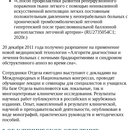
«Способ профилактики развития реперфузионного
поражения ткани легкого с помощью неинвазивной
искусственной вентиляции легких постоянным
положительным давлением у неоперабельных больных с
хронической тромбоэмболической легочной
гипертензией после транслюминальной баллонной
ангиопластики легочной артерии» (RU2735054С1;
2020г.)
20 декабря 2011 года получено разрешение на применение
новой медицинской технологии «Алгоритм диагностики и
лечения больных с ночными брадиаритмиями и синдромом
обструктивного апноэ во время сна».
Сотрудники Отдела ежегодно выступают с докладами на
Международных и Национальных конгрессах, проводят
обучающие лекции и семинары для специалистов и учащихся.
На базе Отдела выполняются как локальные, так и
многоцентровые клинические исследования. Результаты
научных работ публикуются в российских и зарубежных
изданиях. Опыт, накопленный в результате клинической,
научной и преподавательской деятельности, опубликован в
виде монографий, практических руководств и методических
пособий.