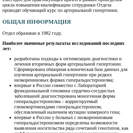
цикла повышения квалификации сотрудники Отдела
проводят обучающий курс по артериальной гипертонии.
ОБЩАЯ ИНФОРМАЦИЯ
Отдел образован в 1982 году.
Наиболее значимые результаты исследований последних
лет:
разработаны подходы к оптимизации диагностики и
лечения вторичных форм артериальной гипертонии.
Сформирована обширная клиническая база данных для
изучения артериальной гипертонии при редких
низкорениновых формах гиперальдостеронизма;
впервые в России совместно с Лабораторией
функциональной геномики сердечно-сосудистых
заболеваний диагностирована моногенная форма
гиперальдостеронизма – корригируемый
глюкокортикоидами гиперальдостеронизм,
обусловленный наличием мутации химерного гена;
впервые в России у больных с низкорениновым
гиперальдостеронизмом определены возможности
выявления носительства ряда сочетаний генотипов, как