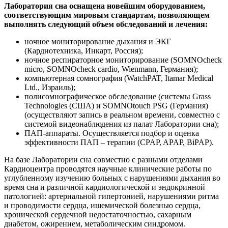
Лаборатория сна оснащена новейшим оборудованием,
соответствующим мировым стандартам, позволяющем
выполнять следующий объем обследований и лечения:
ночное мониторирование дыхания и ЭКГ
(Кардиотехника, Инкарт, Россия);
ночное респираторное мониторирование (SOMNOcheck
micro, SOMNOcheck cardio, Wienmann, Германия);
компьютерная сомнография (WatchPAT, Itamar Medical
Ltd., Израиль);
полисомнографическое обследование (системы Grass
Technologies (США) и SOMNOtouch PSG (Германия)
(осуществляют запись в реальном времени, совместно с
системой видеонаблюдения из палат Лаборатории сна);
ПАП-аппараты. Осуществляется подбор и оценка
эффективности ПАП – терапии (СPAP, APAP, BiPAP).
На базе Лаборатории сна совместно с разными отделами
Кардиоцентра проводятся научные клинические работы по
углубленному изучению больных с нарушениями дыхания во
время сна и различной кардиологической и эндокринной
патологией: артериальной гипертонией, нарушениями ритма
и проводимости сердца, ишемической болезнью сердца,
хронической сердечной недостаточностью, сахарным
диабетом, ожирением, метаболическим синдромом.