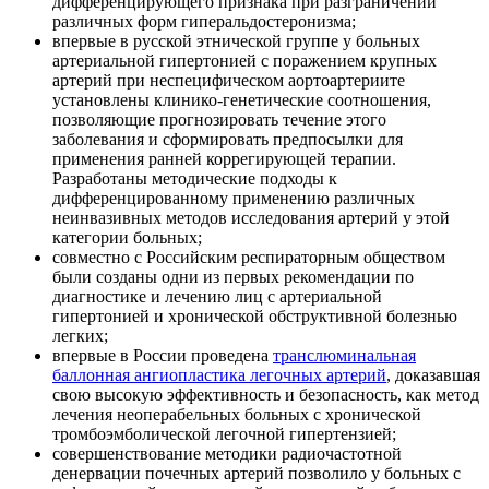
дифференцирующего признака при разграничении
различных форм гиперальдостеронизма;
впервые в русской этнической группе у больных
артериальной гипертонией с поражением крупных
артерий при неспецифическом аортоартериите
установлены клинико-генетические соотношения,
позволяющие прогнозировать течение этого
заболевания и сформировать предпосылки для
применения ранней коррегирующей терапии.
Разработаны методические подходы к
дифференцированному применению различных
неинвазивных методов исследования артерий у этой
категории больных;
совместно с Российским респираторным обществом
были созданы одни из первых рекомендации по
диагностике и лечению лиц с артериальной
гипертонией и хронической обструктивной болезнью
легких;
впервые в России проведена
транслюминальная
баллонная ангиопластика легочных артерий
, доказавшая
свою высокую эффективность и безопасность, как метод
лечения неоперабельных больных с хронической
тромбоэмболической легочной гипертензией;
совершенствование методики радиочастотной
денервации почечных артерий позволило у больных с