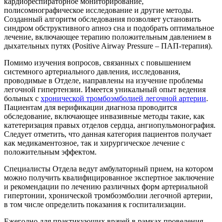
кардиореспираторное мониторирование,
полисомнографическое исследование и другие методы.
Созданный алгоритм обследования позволяет установить
синдром обструктивного апноэ сна и подобрать оптимальное
лечение, включающее терапию положительным давлением в
дыхательных путях (Positive Airway Pressure – ПАП-терапия).
Помимо изучения вопросов, связанных с повышением
системного артериального давления, исследования,
проводимые в Отделе, направлены на изучение проблемы
легочной гипертензии. Имеется уникальный опыт ведения
больных с
хронической тромбоэмболией легочной артерии
.
Пациентам для верификации диагноза проводится
обследование, включающее инвазивные методы такие, как
катетеризация правых отделов сердца, ангиопульмонография.
Следует отметить, что данная категория пациентов получает
как медикаментозное, так и хирургическое лечение с
положительным эффектом.
Специалисты Отдела ведут амбулаторный прием, на котором
можно получить квалифицированное экспертное заключение
и рекомендации по лечению различных форм артериальной
гипертонии, хронической тромбоэмболии легочной артерии,
в том числе определить показания к госпитализации.
Ежегодно для практикующих врачей в рамках проведения