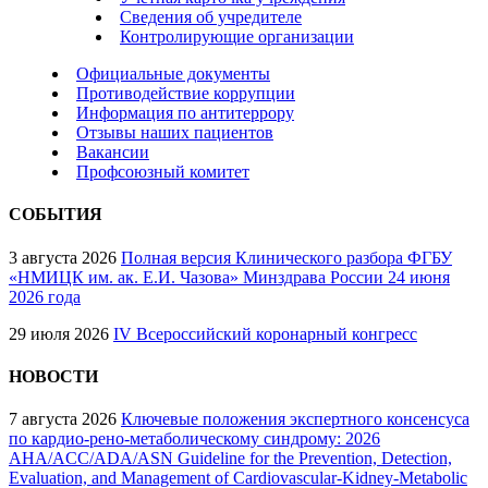
Сведения об учредителе
Контролирующие организации
Официальные документы
Противодействие коррупции
Информация по антитеррору
Отзывы наших пациентов
Вакансии
Профсоюзный комитет
СОБЫТИЯ
3 августа 2026
Полная версия Клинического разбора ФГБУ
«НМИЦК им. ак. Е.И. Чазова» Минздрава России 24 июня
2026 года
29 июля 2026
IV Всероссийский коронарный конгресс
НОВОСТИ
7 августа 2026
Ключевые положения экспертного консенсуса
по кардио-рено-метаболическому синдрому: 2026
AHA/ACC/ADA/ASN Guideline for the Prevention, Detection,
Evaluation, and Management of Cardiovascular-Kidney-Metabolic