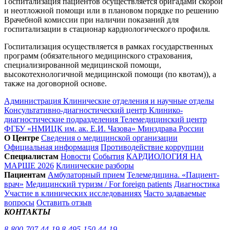
Госпитализация пациентов осуществляется бригадами скорой
и неотложной помощи или в плановом порядке по решению
Врачебной комиссии при наличии показаний для
госпитализации в стационар кардиологического профиля.
Госпитализация осуществляется в рамках государственных
программ (обязательного медицинского страхования,
специализированной медицинской помощи,
высокотехнологичной медицинской помощи (по квотам)), а
также на договорной основе.
Администрация
Клинические отделения и научные отделы
Консультативно-диагностический центр
Клинико-
диагностические подразделения
Телемедицинский центр
ФГБУ «НМИЦК им. ак. Е.И. Чазова» Минздрава России
О Центре
Сведения о медицинской организации
Официальная информация
Противодействие коррупции
Специалистам
Новости
События
КАРДИОЛОГИЯ НА
МАРШЕ 2026
Клинические разборы
Пациентам
Амбулаторный прием
Телемедицина. «Пациент-
врач»
Медицинский туризм / For foreign patients
Диагностика
Участие в клинических исследованиях
Часто задаваемые
вопросы
Оставить отзыв
КОНТАКТЫ
8-800-707-44-19
8-495-150-44-19