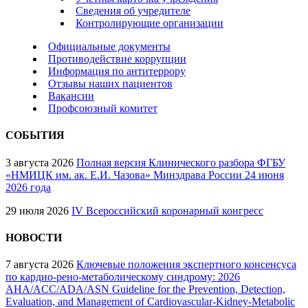
Сведения об учредителе
Контролирующие организации
Официальные документы
Противодействие коррупции
Информация по антитеррору
Отзывы наших пациентов
Вакансии
Профсоюзный комитет
СОБЫТИЯ
3 августа 2026
Полная версия Клинического разбора ФГБУ
«НМИЦК им. ак. Е.И. Чазова» Минздрава России 24 июня
2026 года
29 июля 2026
IV Всероссийский коронарный конгресс
НОВОСТИ
7 августа 2026
Ключевые положения экспертного консенсуса
по кардио-рено-метаболическому синдрому: 2026
AHA/ACC/ADA/ASN Guideline for the Prevention, Detection,
Evaluation, and Management of Cardiovascular-Kidney-Metabolic