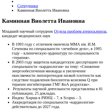
Сотрудники
Каминная Виолетта Ивановна
Каминная Виолетта Ивановна
Младший научный сотрудник
Отдела проблем атеросклероза
,
кандидат медицинских наук
В 1993 году с отличием окончила ММА им. И.М.
Сеченова по специальности «лечебное дело», в 1995
году – клиническую ординатуру по специальности
«терапия».
В 2003 году защитила кандидатскую диссертацию по
специальности «кардиология» на тему: «Снижение
энергообеспечения миокарда и увеличение
окисляемости липопротеидов низкой плотности как
следствие подавления биосинтеза коэнзима Q при
терапии ингибиторами ГМГ-КоА редуктазы».
Результаты научной деятельности представлены в 81
публикации, 25 докладах.
Индекс Хирша в РИНЦ – 7, в Scopus – 3.
Аккредитация по специальности «кардиология»
действительна до 2027 года.