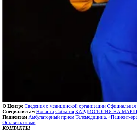
О Центре
Сведения о медицинской организации
Официальная
Специалистам
Новости
События
КАРДИОЛОГИЯ НА МАРШЕ
Пациентам
Амбулаторный прием
Телемедицина. «Пациент-вр
Оставить отзыв
КОНТАКТЫ