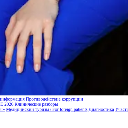
 информация
Противодействие коррупции
 2026
Клинические разборы
ач»
Медицинский туризм / For foreign patients
Диагностика
Участ