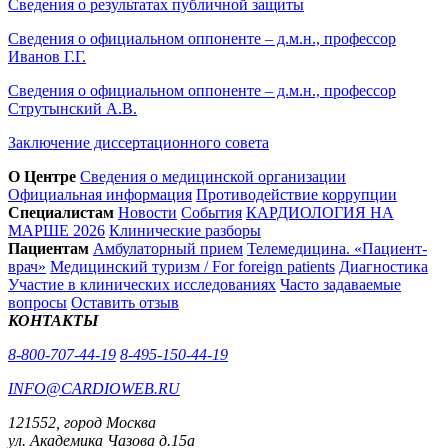
Сведения о результатах публичной защиты
Сведения о официальном оппоненте – д.м.н., профессор
Иванов Г.Г.
Сведения о официальном оппоненте – д.м.н., профессор
Струтынский А.В.
Заключение диссертационного совета
О Центре
Сведения о медицинской организации
Официальная информация
Противодействие коррупции
Специалистам
Новости
События
КАРДИОЛОГИЯ НА
МАРШЕ 2026
Клинические разборы
Пациентам
Амбулаторный прием
Телемедицина. «Пациент-
врач»
Медицинский туризм / For foreign patients
Диагностика
Участие в клинических исследованиях
Часто задаваемые
вопросы
Оставить отзыв
КОНТАКТЫ
8-800-707-44-19
8-495-150-44-19
INFO@CARDIOWEB.RU
121552, город Москва
ул. Академика Чазова д.15а