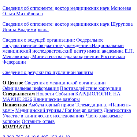
Сведения об оппоненте: доктор медицинских наук Моисеева
Ольга Михайловна
Сведения об оппоненте: доктор медицинских наук Шурупова
Ирина Владимировна
Сведения о ведущей организации: Федеральное
государственное бюджетное учреждение «Национальный
медицинский исследовательский центр имени академика Е.Н.
Мешалкина», Министерства здравоохранения Российской
Федерации
Сведения о результатах публичной защиты
О Центре
Сведения о медицинской организации
Официальная информация
Противодействие коррупции
Специалистам
Новости
События
КАРДИОЛОГИЯ НА
МАРШЕ 2026
Клинические разборы
Пациентам
Амбулаторный прием
Телемедицина. «Пациент-
врач»
Медицинский туризм / For foreign patients
Диагностика
Участие в клинических исследованиях
Часто задаваемые
вопросы
Оставить отзыв
КОНТАКТЫ