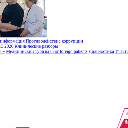
 информация
Противодействие коррупции
 2026
Клинические разборы
ач»
Медицинский туризм / For foreign patients
Диагностика
Участ