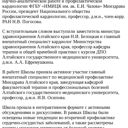
научно-аналитической работе и профилактической
кардиологии ФГБУ «НМИЦК им. ак. Е.И. Чазова» Минздрава
России, президент Национального общества
профилактической кардиологии, профессор, д.м.н., член-корр.
РАН Н.В. Погосова.
С вступительным словом выступили заместитель министра
здравоохранения Алтайского края Н.И. Белоцкая и главный
внештатный специалист кардиолог Министерства
здравоохранения Алтайского края, профессор кафедры
терапии и общей врачебной практики с курсом ДПО
Алтайского государственного медицинского университета,
д.м.н. А.А. Ефремушкина.
В работе Школы приняла активное участие главный
внештатный специалист по медицинской профилактике
Минздрава Алтайского края, заведующая кафедрой
факультетской терапии и профессиональных болезней
Алтайского государственного медицинского университета,
профессор, д.м.н. И.В. Осипова.
Школа прошла в интерактивном формате с активными
обсуждениями и дискуссиями. В рамках Школы были
освещены новые тенденции во вторичной профилактике
сердечно-сосудистых заболеваний, а также рассмотрены
резервы снижения смертности от болезней системы