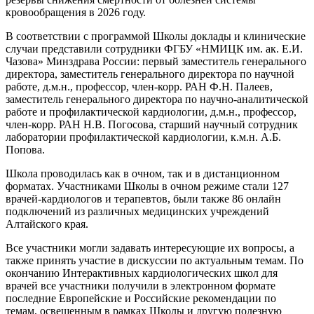
кровообращения в 2026 году.
В соответствии с программой Школы доклады и клинические
случаи представили сотрудники ФГБУ «НМИЦК им. ак. Е.И.
Чазова» Минздрава России: первый заместитель генерального
директора, заместитель генерального директора по научной
работе, д.м.н., профессор, член-корр. РАН Ф.Н. Палеев,
заместитель генерального директора по научно-аналитической
работе и профилактической кардиологии, д.м.н., профессор,
член-корр. РАН Н.В. Погосова, старший научный сотрудник
лаборатории профилактической кардиологии, к.м.н. А.Б.
Попова.
Школа проводилась как в очном, так и в дистанционном
форматах. Участниками Школы в очном режиме стали 127
врачей-кардиологов и терапевтов, были также 86 онлайн
подключений из различных медицинских учреждений
Алтайского края.
Все участники могли задавать интересующие их вопросы, а
также принять участие в дискуссии по актуальным темам. По
окончанию Интерактивных кардиологических школ для
врачей все участники получили в электронном формате
последние Европейские и Российские рекомендации по
темам, освещенным в рамках Школы и другую полезную