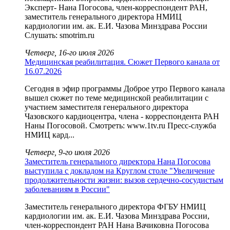
Эксперт- Нана Погосова, член-корреспондент РАН,
заместитель генерального директора НМИЦ
кардиологии им. ак. Е.И. Чазова Минздрава России
Слушать: smotrim.ru
Четверг, 16-го июля 2026
Медицинская реабилитация. Сюжет Первого канала от
16.07.2026
Сегодня в эфир программы Доброе утро Первого канала
вышел сюжет по теме медицинской реабилитации с
участием заместителя генерального директора
Чазовского кардиоцентра, члена - корреспондента РАН
Наны Погосовой. Смотреть: www.1tv.ru Пресс-служба
НМИЦ кард...
Четверг, 9-го июля 2026
Заместитель генерального директора Нана Погосова
выступила с докладом на Круглом столе "Увеличение
продолжительности жизни: вызов сердечно-сосудистым
заболеваниям в России"
Заместитель генерального директора ФГБУ НМИЦ
кардиологии им. ак. Е.И. Чазова Минздрава России,
член-корреспондент РАН Нана Вачиковна Погосова