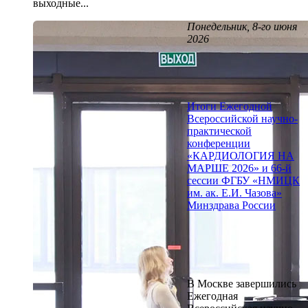
выходные...
Понедельник, 8-го июня
2026
Итоги Ежегодной
Всероссийской научно-
практической
конференции
«КАРДИОЛОГИЯ НА
МАРШЕ 2026» и 66-й
сессии ФГБУ «НМИЦК
им. ак. Е.И. Чазова»
Минздрава России
В Москве завершились
Ежегодная