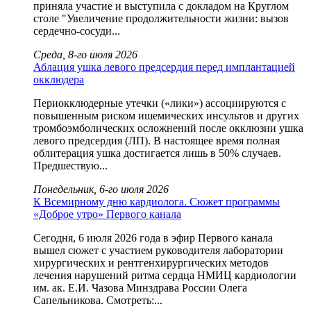
приняла участие и выступила с докладом на Круглом
столе "Увеличение продолжительности жизни: вызов
сердечно-сосуди...
Среда, 8-го июля 2026
Аблация ушка левого предсердия перед имплантацией
окклюдера
Периокклюдерные утечки («лики») ассоциируются с
повышенным риском ишемических инсультов и других
тромбоэмболических осложнений после окклюзии ушка
левого предсердия (ЛП). В настоящее время полная
облитерация ушка достигается лишь в 50% случаев.
Предшествую...
Понедельник, 6-го июля 2026
К Всемирному дню кардиолога. Сюжет программы
«Доброе утро» Первого канала
Сегодня, 6 июля 2026 года в эфир Первого канала
вышел сюжет с участием руководителя лаборатории
хирургических и рентгенхирургических методов
лечения нарушений ритма сердца НМИЦ кардиологии
им. ак. Е.И. Чазова Минздрава России Олега
Сапельникова. Смотреть:...