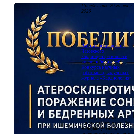
Понедельник, 29-го июня
2026
Работа специалистов
Чазовского
кардиоцентра вошла в
число победителей
Конкурса научных
работ молодых ученых
журнала «Кардиология»
Подведены итоги
конкурса научных работ
молодых ученых,
проводимого журналом