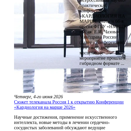
Всероссийская научно-
практическая
конференция
«КАРДИОЛОГИЯ НА
МАРШЕ 2026» и 66-я
сессия ФГБУ «НМИЦК
им. ак. Е.И. Чазова»
Минздрава России
(далее - Конференция).
Это ежегодное
масштабное
мероприятие прошло в
гибридном формате ...
Четверг, 4-го июня 2026
Сюжет телеканала Россия 1 к открытию Конференции
«Кардиология на марше 2026»
Научные достижения, применение искусственного
интеллекта, новые методы в лечении сердечно-
сосудистых заболеваний обсуждают ведущие