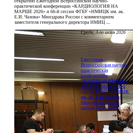
открытию Ежегодной Всероссийской научно-
практической конференции «КАРДИОЛОГИЯ НА
МАРШЕ 2026» и 66-й сессии ФГБУ «НМИЦК им. ак.
Е.И. Чазова» Минздрава России с комментарием
заместителя генерального директора НМИЦ ...
Среда, 3-го июня 2026
Ежегодная
Всероссийская научно-
практическая
конференция
«КАРДИОЛОГИЯ НА
МАРШЕ 2026» и 66-я
сессия ФГБУ «НМИЦК
им. ак. Е.И. Чазова»
Минздрава России
начали свою работу