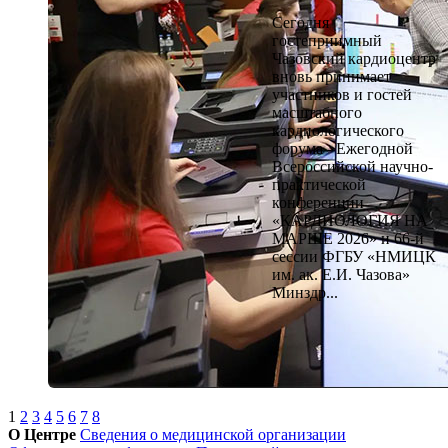
Сегодня
гостеприимный
Чазовский кардиоцентр
вновь принимает
участников и гостей
масштабного
кардиологического
форума - Ежегодной
Всероссийской научно-
практической
конференции
«КАРДИОЛОГИЯ НА
МАРШЕ 2026» и 66-й
сессии ФГБУ «НМИЦК
им. ак. Е.И. Чазова»
Минздр...
1
2
3
4
5
6
7
8
О Центре
Сведения о медицинской организации