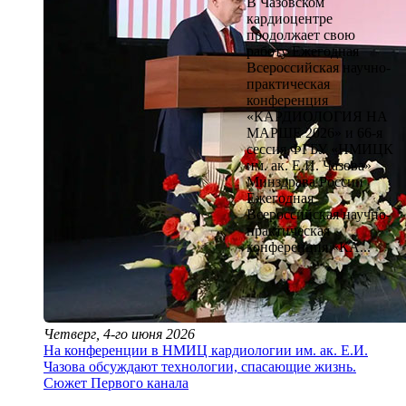
В Чазовском
кардиоцентре
продолжает свою
работу Ежегодная
Всероссийская научно-
практическая
конференция
«КАРДИОЛОГИЯ НА
МАРШЕ 2026» и 66-я
сессия ФГБУ «НМИЦК
им. ак. Е.И. Чазова»
Минздрава России
Ежегодная
Всероссийская научно-
практическая
конференция «КА...
Четверг, 4-го июня 2026
На конференции в НМИЦ кардиологии им. ак. Е.И.
Чазова обсуждают технологии, спасающие жизнь.
Сюжет Первого канала