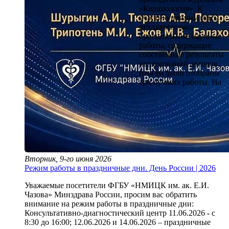
«Кардиология». К
участию принимались
исключительно
оригинальные научные
работы, содержащие
собственные результаты
исследований авторов,
итогам были отобраны
три лучших работы. На
...
Вторник, 9-го июня 2026
Режим работы в праздничные дни. День России | 2026
Уважаемые посетители ФГБУ «НМИЦК им. ак. Е.И.
Чазова» Минздрава России, просим вас обратить
внимание на режим работы в праздничные дни:
Консультативно-диагностический центр 11.06.2026 - с
8:30 до 16:00; 12.06.2026 и 14.06.2026 – праздничные