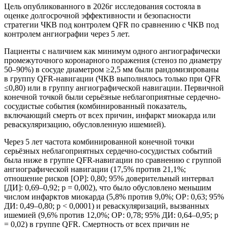
Цель опубликованного в 2026г исследования состояла в
оценке долгосрочной эффективности и безопасности
стратегии ЧКВ под контролем QFR по сравнению с ЧКВ под
контролем ангиографии через 5 лет.
Пациенты с наличием как минимум одного ангиографически
промежуточного коронарного поражения (стеноз по диаметру
50–90%) в сосуде диаметром ≥2,5 мм были рандомизированы
в группу QFR-навигации (ЧКВ выполнялось только при QFR
≤0,80) или в группу ангиографической навигации. Первичной
конечной точкой были серьёзные неблагоприятные сердечно-
сосудистые события (комбинированный показатель,
включающий смерть от всех причин, инфаркт миокарда или
реваскуляризацию, обусловленную ишемией).
Через 5 лет частота комбинированной конечной точки
серьёзных неблагоприятных сердечно-сосудистых событий
была ниже в группе QFR-навигации по сравнению с группой
ангиографической навигации (17,5% против 21,1%;
отношение рисков [ОР]: 0,80; 95% доверительный интервал
[ДИ]: 0,69–0,92; p = 0,002), что было обусловлено меньшим
числом инфарктов миокарда (5,8% против 9,0%; ОР: 0,63; 95%
ДИ: 0,49–0,80; p < 0,0001) и реваскуляризаций, вызванных
ишемией (9,6% против 12,0%; ОР: 0,78; 95% ДИ: 0,64–0,95; p
= 0,02) в группе QFR. Смертность от всех причин не