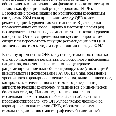
общепринятыми инвазивными физиологическими методами,
такими как фракционный резерв кровотока (ФРК).
Европейские рекомендации по хроническим коронарным
синдромам 2024 года присвоили методу QFR класс
рекомендаций I, уровень доказательности B для оценки
промежуточных стенозов. Однако в настоящее время ряд
исследователей ставят под сомнение столь высокий уровень
одобрения. Остаётся предметом дискуссии вопрос о том,
следует ли пересмотреть текущие рекомендации или QFR
должен оставаться методом первой линии наряду с ФРК.
В пользу применения QFR могут свидетельствовать только
что опубликованные результаты долгосрочного наблюдения
пациентов, включенных ранее в многоцентровое
рандомизированное плацебо-контролируемое (с имитацией
вмешательства) исследование FAVOR III China (сравнение
чрескожного коронарного вмешательства, выполненного под
контролем количественного потокового резерва и под
ангиографическим контролем, у пациентов с ишемической
болезнью сердца). Напомним, что первоначально
исследование охватывало не более 2 лет наблюдения и
продемонстрировало, что QFR-управляемое чрескожное
коронарное вмешательство (ЧКВ) обеспечивает лучшие
исходы по сравнению с ангиографической навигацией