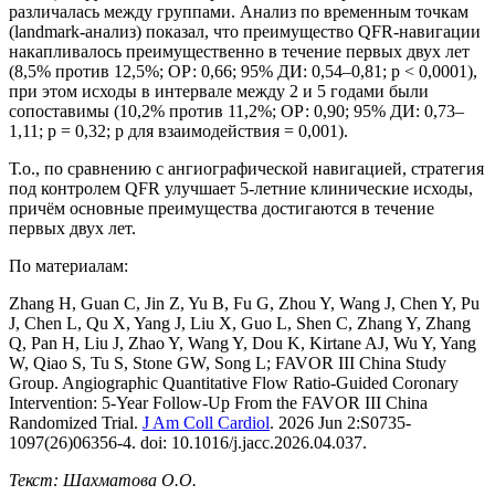
различалась между группами. Анализ по временным точкам
(landmark-анализ) показал, что преимущество QFR-навигации
накапливалось преимущественно в течение первых двух лет
(8,5% против 12,5%; ОР: 0,66; 95% ДИ: 0,54–0,81; p < 0,0001),
при этом исходы в интервале между 2 и 5 годами были
сопоставимы (10,2% против 11,2%; ОР: 0,90; 95% ДИ: 0,73–
1,11; p = 0,32; p для взаимодействия = 0,001).
Т.о., по сравнению с ангиографической навигацией, стратегия
под контролем QFR улучшает 5-летние клинические исходы,
причём основные преимущества достигаются в течение
первых двух лет.
По материалам:
Zhang H, Guan C, Jin Z, Yu B, Fu G, Zhou Y, Wang J, Chen Y, Pu
J, Chen L, Qu X, Yang J, Liu X, Guo L, Shen C, Zhang Y, Zhang
Q, Pan H, Liu J, Zhao Y, Wang Y, Dou K, Kirtane AJ, Wu Y, Yang
W, Qiao S, Tu S, Stone GW, Song L; FAVOR III China Study
Group. Angiographic Quantitative Flow Ratio-Guided Coronary
Intervention: 5-Year Follow-Up From the FAVOR III China
Randomized Trial.
J Am Coll Cardiol
. 2026 Jun 2:S0735-
1097(26)06356-4. doi: 10.1016/j.jacc.2026.04.037.
Текст: Шахматова О.О.