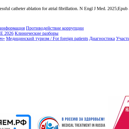
sful catheter ablation for atrial fibrillation. N Engl J Med. 2025;Epub 
 информация
Противодействие коррупции
 2026
Клинические разборы
ач»
Медицинский туризм / For foreign patients
Диагностика
Участ