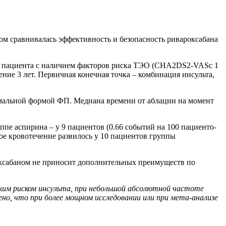
м сравнивалась эффективность и безопасность ривароксабана
284 пациента с наличием факторов риска ТЭО (CHA2DS2-VASc 1
ение 3 лет. Первичная конечная точка – комбинация инсульта,
змальной формой ФП. Медиана времени от аблации на момент
ппе аспирина – у 9 пациентов (0.66 событий на 100 пациенто-
ьшое кровотечение развилось у 10 пациентов группы
роксабаном не приносит дополнительных преимуществ по
зким риском инсульта, при небольшой абсолютной частоте
о, что при более мощном исследовании или при мета-анализе