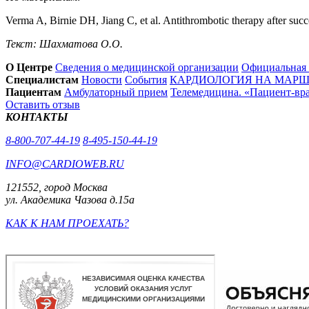
Verma A, Birnie DH, Jiang C, et al. Antithrombotic therapy after succes
Текст: Шахматова О.О.
О Центре
Сведения о медицинской организации
Официальная
Специалистам
Новости
События
КАРДИОЛОГИЯ НА МАРШЕ
Пациентам
Амбулаторный прием
Телемедицина. «Пациент-вр
Оставить отзыв
КОНТАКТЫ
8-800-707-44-19
8-495-150-44-19
INFO@CARDIOWEB.RU
121552, город Москва
ул. Академика Чазова д.15а
КАК К НАМ ПРОЕХАТЬ?