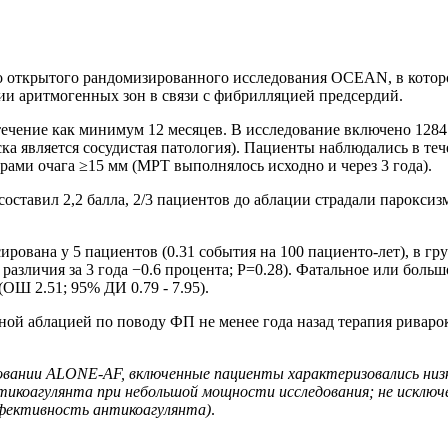
 открытого рандомизированного исследования OCEAN, в которо
ции аритмогенных зон в связи с фибрилляцией предсердий.
в течение как минимум 12 месяцев. В исследование включено 1
ка является сосудистая патология). Пациенты наблюдались в теч
рами очага ≥15 мм (МРТ выполнялось исходно и через 3 года).
ставил 2,2 балла, 2/3 пациентов до аблации страдали парокси
рована у 5 пациентов (0.31 события на 100 пациенто-лет), в гру
е различия за 3 года −0.6 процента; P=0.28). Фатальное или бол
ОШ 2.51; 95% ДИ 0.79 - 7.95).
вной аблацией по поводу ФП не менее года назад терапия рива
ледовании ALONE-AF, включенные пациенты характеризовались ни
коагулянта при небольшой мощности исследования; не исключен
фективность антикоагулянта)
.