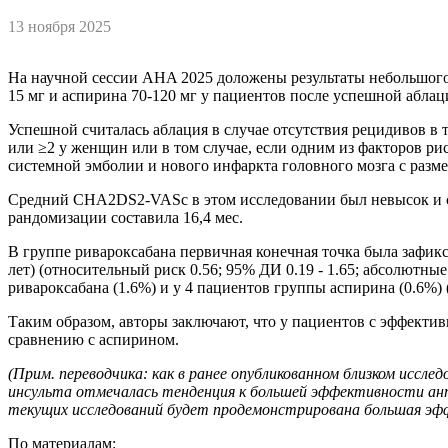
13 ноября 2025
На научной сессии AHA 2025 доложены результаты небольшого
15 мг и аспирина 70-120 мг у пациентов после успешной абла
Успешной считалась аблация в случае отсутствия рецидивов 
или ≥2 у женщин или в том случае, если одним из факторов рис
системной эмболии и нового инфаркта головного мозга с разме
Средний CHA2DS2-VASc в этом исследовании был невысок и со
рандомизации составила 16,4 мес.
В группе ривароксабана первичная конечная точка была зафикси
лет) (относительный риск 0.56; 95% ДИ 0.19 - 1.65; абсолютны
ривароксабана (1.6%) и у 4 пациентов группы аспирина (0.6%) (
Таким образом, авторы заключают, что у пациентов с эффекти
сравнению с аспирином.
(Прим. переводчика: как в ранее опубликованном близком исс
инсульта отмечалась тенденция к большей эффективности анти
текущих исследований будет продемонстрирована большая эф
По материалам: