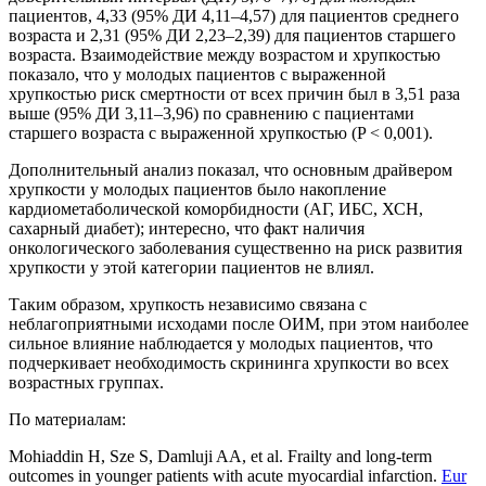
пациентов, 4,33 (95% ДИ 4,11–4,57) для пациентов среднего
возраста и 2,31 (95% ДИ 2,23–2,39) для пациентов старшего
возраста. Взаимодействие между возрастом и хрупкостью
показало, что у молодых пациентов с выраженной
хрупкостью риск смертности от всех причин был в 3,51 раза
выше (95% ДИ 3,11–3,96) по сравнению с пациентами
старшего возраста с выраженной хрупкостью (P < 0,001).
Дополнительный анализ показал, что основным драйвером
хрупкости у молодых пациентов было накопление
кардиометаболической коморбидности (АГ, ИБС, ХСН,
сахарный диабет); интересно, что факт наличия
онкологического заболевания существенно на риск развития
хрупкости у этой категории пациентов не влиял.
Таким образом, хрупкость независимо связана с
неблагоприятными исходами после ОИМ, при этом наиболее
сильное влияние наблюдается у молодых пациентов, что
подчеркивает необходимость скрининга хрупкости во всех
возрастных группах.
По материалам:
Mohiaddin H, Sze S, Damluji AA, et al. Frailty and long-term
outcomes in younger patients with acute myocardial infarction.
Eur