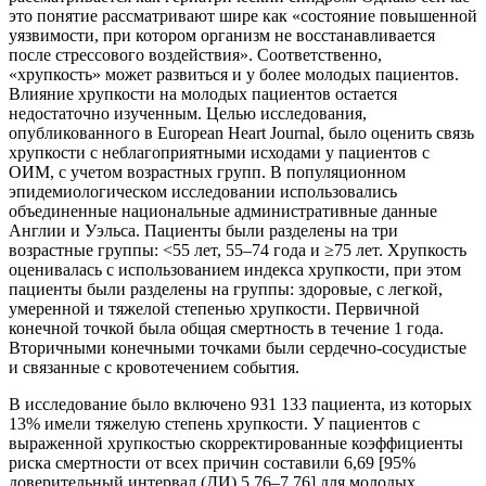
это понятие рассматривают шире как «состояние повышенной
уязвимости, при котором организм не восстанавливается
после стрессового воздействия». Соответственно,
«хрупкость» может развиться и у более молодых пациентов.
Влияние хрупкости на молодых пациентов остается
недостаточно изученным. Целью исследования,
опубликованного в European Heart Journal, было оценить связь
хрупкости с неблагоприятными исходами у пациентов с
ОИМ, с учетом возрастных групп. В популяционном
эпидемиологическом исследовании использовались
объединенные национальные административные данные
Англии и Уэльса. Пациенты были разделены на три
возрастные группы: <55 лет, 55–74 года и ≥75 лет. Хрупкость
оценивалась с использованием индекса хрупкости, при этом
пациенты были разделены на группы: здоровые, с легкой,
умеренной и тяжелой степенью хрупкости. Первичной
конечной точкой была общая смертность в течение 1 года.
Вторичными конечными точками были сердечно-сосудистые
и связанные с кровотечением события.
В исследование было включено 931 133 пациента, из которых
13% имели тяжелую степень хрупкости. У пациентов с
выраженной хрупкостью скорректированные коэффициенты
риска смертности от всех причин составили 6,69 [95%
доверительный интервал (ДИ) 5,76–7,76] для молодых