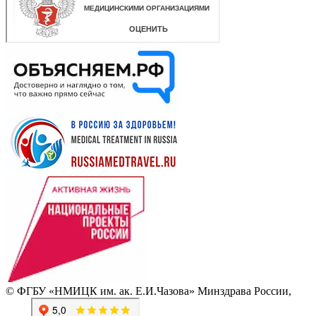
© ФГБУ «НМИЦК им. ак. Е.И.Чазова» Минздрава России,