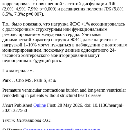
коррелировала с повышенной частотой дисфункции ЛЖ
(2,0%, 4,9%, 7,9%; p=0,009) и расширения полости ЛЖ (5,8%,
8,5%, 7,3%; p=0,007).
Т.о., было показано, что нагрузка ЖЭС >1% ассоциировалась
с долгосрочным структурным или функциональным
ремоделированием желудочков сердца. Учитывая
динамический характер нагрузки ЖЭС, даже пациенты с
нагрузкой 1–10% могут нуждаться в наблюдении с повторным
мониторированием, поскольку данные однократного 24-
часового холтеровского мониторирования могут
недооценивать будущий риск.
По материалам:
Park J, Cho MS, Park S
, et al
Premature ventricular contractions burden and long-term ventricular
remodelling in patients without structural heart disease
Heart
Published
Online
First: 28 May 2026. doi: 10.1136/heartjnl-
2025-327560
Текст: Шахматова О.О.