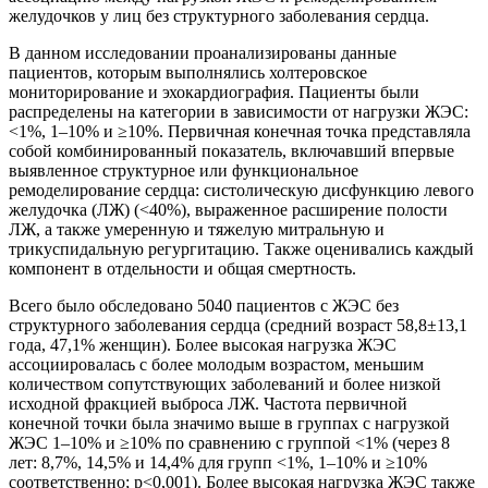
желудочков у лиц без структурного заболевания сердца.
В данном исследовании проанализированы данные
пациентов, которым выполнялись холтеровское
мониторирование и эхокардиография. Пациенты были
распределены на категории в зависимости от нагрузки ЖЭС:
<1%, 1–10% и ≥10%. Первичная конечная точка представляла
собой комбинированный показатель, включавший впервые
выявленное структурное или функциональное
ремоделирование сердца: систолическую дисфункцию левого
желудочка (ЛЖ) (<40%), выраженное расширение полости
ЛЖ, а также умеренную и тяжелую митральную и
трикуспидальную регургитацию. Также оценивались каждый
компонент в отдельности и общая смертность.
Всего было обследовано 5040 пациентов с ЖЭС без
структурного заболевания сердца (средний возраст 58,8±13,1
года, 47,1% женщин). Более высокая нагрузка ЖЭС
ассоциировалась с более молодым возрастом, меньшим
количеством сопутствующих заболеваний и более низкой
исходной фракцией выброса ЛЖ. Частота первичной
конечной точки была значимо выше в группах с нагрузкой
ЖЭС 1–10% и ≥10% по сравнению с группой <1% (через 8
лет: 8,7%, 14,5% и 14,4% для групп <1%, 1–10% и ≥10%
соответственно; p<0,001). Более высокая нагрузка ЖЭС также