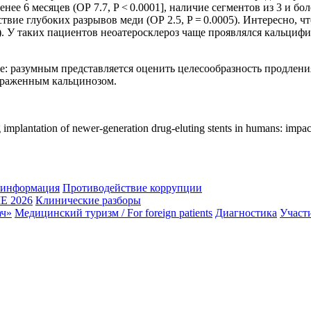
нее 6 месяцев (ОР 7.7, P < 0.0001], наличие сегментов из 3 и бо
утствие глубоких разрывов меди (OР 2.5, P = 0.0005). Интересно, 
). У таких пациентов неоатеросклероз чаще проявлялся кальци
е: разумным представляется оценить целесообразность продлен
ыраженным кальцинозом.
ng implantation of newer-generation drug-eluting stents in humans: impa
 информация
Противодействие коррупции
 2026
Клинические разборы
ач»
Медицинский туризм / For foreign patients
Диагностика
Участ