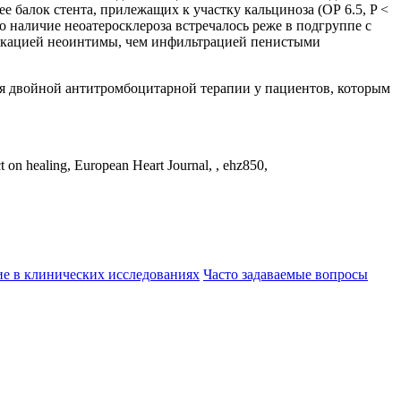
лее балок стента, прилежащих к участку кальциноза (ОР 6.5, P <
что наличие неоатеросклероза встречалось реже в подгруппе с
фикацией неоинтимы, чем инфильтрацией пенистыми
ия двойной антитромбоцитарной терапии у пациентов, которым
ct on healing, European Heart Journal, , ehz850,
ие в клинических исследованиях
Часто задаваемые вопросы