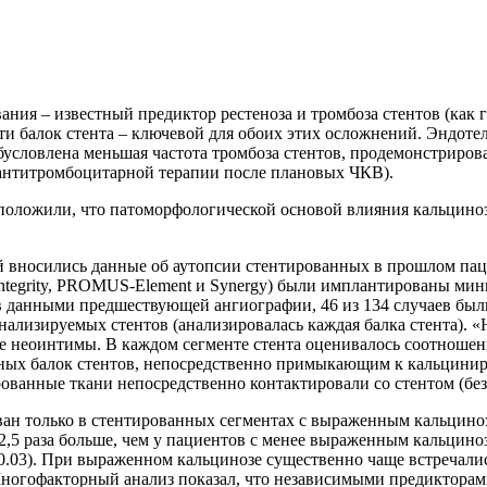
ия – известный предиктор рестеноза и тромбоза стентов (как г
и балок стента – ключевой для обоих этих осложнений. Эндоте
обусловлена меньшая частота тромбоза стентов, продемонстриров
 антитромбоцитарной терапии после плановых ЧКВ).
дположили, что патоморфологической основой влияния кальциноз
орый вносились данные об аутопсии стентированных в прошлом пац
Integrity, PROMUS-Element и Synergy) были имплантированы мин
 в данными предшествующей ангиографии, 46 из 134 случаев бы
ализируемых стентов (анализировалась каждая балка стента). «
е неоинтимы. В каждом сегменте стента оценивалось соотноше
нных балок стентов, непосредственно примыкающим к кальцини
ованные ткани непосредственно контактировали со стентом (без
ан только в стентированных сегментах с выраженным кальцинозом
2,5 раза больше, чем у пациентов с менее выраженным кальцино
0.03). При выраженном кальцинозе существенно чаще встречались
. Многофакторный анализ показал, что независимыми предиктор