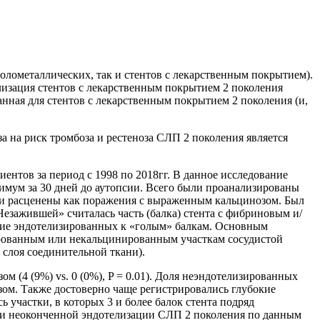
олометаллических, так и стентов с лекарственным покрытием).
лизация стентов с лекарственным покрытием 2 поколения
анная для стентов с лекарственным покрытием 2 поколения (и,
а на риск тромбоза и рестеноза СЛП 2 поколения является
иентов за период с 1998 по 2018гг. В данное исследование
имум за 30 дней до аутопсии. Всего были проанализированы
ли расценены как поражения с выраженным кальцинозом. Был
Незажившей» считалась часть (балка) стента с фибриновым и/
ние эндотелизированных к «голым» балкам. Основным
рованным или некальцинированным участкам сосудистой
 слоя соединительной ткани).
 (4 (9%) vs. 0 (0%), P = 0.01). Доля неэндотелизированных
зом. Также достоверно чаще регистрировались глубокие
 участки, в которых 3 и более балок стента подряд
ами неоконченной эндотелизации СЛП 2 поколения по данным