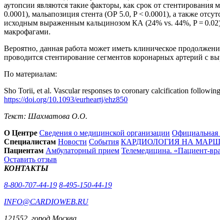
аутопсии являются такие факторы, как срок от стентирования ме
0.0001), мальапозиция стента (OР 5.0, P < 0.0001), а также отс
исходным выраженным кальцинозом КА (24% vs. 44%, P = 0.02
макрофагами.
Вероятно, данная работа может иметь клиническое продолжени
проводится стентирование сегментов коронарных артерий с в
По материалам:
Sho Torii, et al. Vascular responses to coronary calcification followi
https://doi.org/10.1093/eurheartj/ehz850
Текст: Шахматова О.О.
О Центре
Сведения о медицинской организации
Официальная
Специалистам
Новости
События
КАРДИОЛОГИЯ НА МАРШЕ
Пациентам
Амбулаторный прием
Телемедицина. «Пациент-вр
Оставить отзыв
КОНТАКТЫ
8-800-707-44-19
8-495-150-44-19
INFO@CARDIOWEB.RU
121552, город Москва