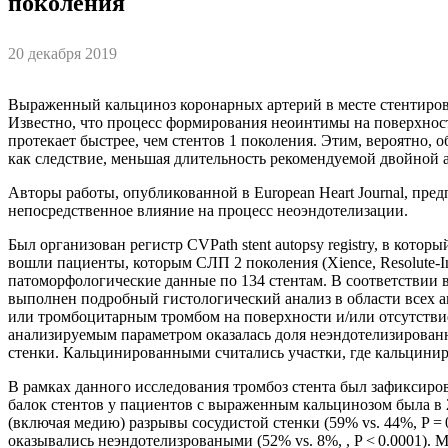
поколения
20 декабря 2019
Выраженный кальциноз коронарных артерий в месте стентирован
Известно, что процесс формирования неоинтимы на поверхност
протекает быстрее, чем стентов 1 поколения. Этим, вероятно, 
как следствие, меньшая длительность рекомендуемой двойной
Авторы работы, опубликованной в European Heart Journal, пре
непосредственное влияние на процесс неоэндотелизации.
Был организован регистр CVPath stent autopsy registry, в кот
вошли пациенты, которым СЛП 2 поколения (Xience, Resolute-
патоморфологические данные по 134 стентам. В соответствии
выполнен подробный гистологический анализ в области всех ан
или тромбоцитарным тромбом на поверхности и/или отсутстви
анализируемым параметром оказалась доля неэндотелизирова
стенки. Кальцинированными считались участки, где кальцинир
В рамках данного исследования тромбоз стента был зафиксиров
балок стентов у пациентов с выраженным кальцинозом была в 
(включая медию) разрывы сосудистой стенки (59% vs. 44%, P = 
оказывались неэндотелизроваными (52% vs. 8%, , P < 0.0001)