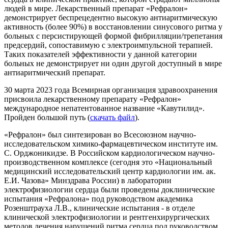
людей в мире. Лекарственный препарат «Рефралон»
демонстрирует беспрецедентно высокую антиаритмическую
активность (более 90%) в восстановлении синусового ритма у
больных с персистирующей формой фибрилляции/трепетания
предсердий, сопоставимую с электроимпульсной терапией.
Таких показателей эффективности у данной категории
больных не демонстрирует ни один другой доступный в мире
антиаритмический препарат.
30 марта 2023 года Всемирная организация здравоохранения
присвоила лекарственному препарату «Рефралон»
международное непатентованное название «Кавутилид».
Пройден большой путь (
скачать файл
).
«Рефралон» был синтезирован во Всесоюзном научно-
исследовательском химико-фармацевтическом институте им.
С. Орджоникидзе. В Российском кардиологическом научно-
производственном комплексе (сегодня это «Национальный
медицинский исследовательский центр кардиологии им. ак.
Е.И. Чазова» Минздрава России) в лаборатории
электрофизиологии сердца были проведены доклинические
испытания «Рефралона» под руководством академика
Розенштрауха Л.В., клинические испытания - в отделе
клинической электрофизиологии и рентгенхирургических
методов лечения нарушений ритма сердца под руководством