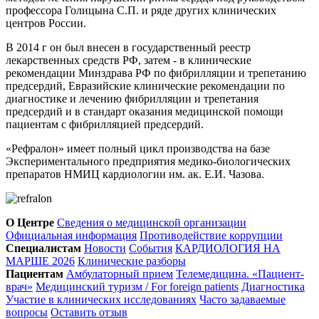
профессора Голицына С.П. и ряде других клинических
центров России.
В 2014 г он был внесен в государственный реестр
лекарственных средств РФ, затем - в клинические
рекомендации Минздрава РФ по фибрилляции и трепетанию
предсердий, Евразийские клинические рекомендации по
диагностике и лечению фибрилляции и трепетания
предсердий и в стандарт оказания медицинской помощи
пациентам с фибрилляцией предсердий.
«Рефралон» имеет полный цикл производства на базе
Экспериментального предприятия медико-биологических
препаратов НМИЦ кардиологии им. ак. Е.И. Чазова.
О Центре
Сведения о медицинской организации
Официальная информация
Противодействие коррупции
Специалистам
Новости
События
КАРДИОЛОГИЯ НА
МАРШЕ 2026
Клинические разборы
Пациентам
Амбулаторный прием
Телемедицина. «Пациент-
врач»
Медицинский туризм / For foreign patients
Диагностика
Участие в клинических исследованиях
Часто задаваемые
вопросы
Оставить отзыв