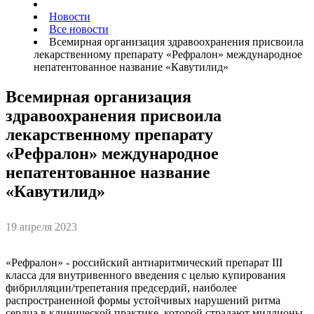
Новости
Все новости
Всемирная организация здравоохранения присвоила
лекарственному препарату «Рефралон» международное
непатентованное название «Кавутилид»
Всемирная организация
здравоохранения присвоила
лекарственному препарату
«Рефралон» международное
непатентованное название
«Кавутилид»
19 апреля 2023
«Рефралон» - российский антиаритмический препарат III
класса для внутривенного введения с целью купирования
фибрилляции/трепетания предсердий, наиболее
распространенной формы устойчивых нарушений ритма
сердца в клинической практике, которой страдают миллионы