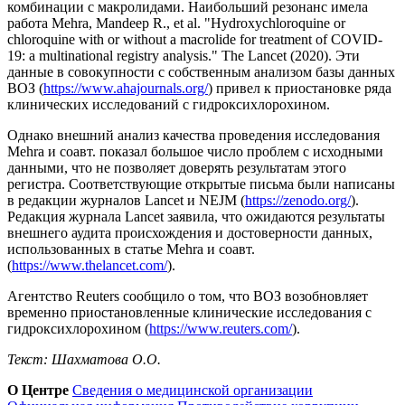
комбинации с макролидами. Наибольший резонанс имела
работа Mehra, Mandeep R., et al. "Hydroxychloroquine or
chloroquine with or without a macrolide for treatment of COVID-
19: a multinational registry analysis." The Lancet (2020). Эти
данные в совокупности с собственным анализом базы данных
ВОЗ (
https://www.ahajournals.org/
) привел к приостановке ряда
клинических исследований с гидроксихлорохином.
Однако внешний анализ качества проведения исследования
Mehra и соавт. показал большое число проблем с исходными
данными, что не позволяет доверять результатам этого
регистра. Соответствующие открытые письма были написаны
в редакции журналов Lancet и NEJM (
https://zenodo.org/
).
Редакция журнала Lancet заявила, что ожидаются результаты
внешнего аудита происхождения и достоверности данных,
использованных в статье Mehra и соавт.
(
https://www.thelancet.com/
).
Агентство Reuters сообщило о том, что ВОЗ возобновляет
временно приостановленные клинические исследования с
гидроксихлорохином (
https://www.reuters.com/
).
Текст: Шахматова О.О.
О Центре
Сведения о медицинской организации