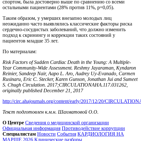
спортом, была достоверно выше по сравнению со всеми
остальными пациентами (28% против 11%, р=0,05).
Таким образом, у умерших внезапно молодых лиц
неожиданно часто выявлялись классические факторы риска
сердечно-сосудистых заболеваний, что должно изменить
подход к скринингу и коррекции таких состояний у
пациентов младше 35 лет.
По материалам:
Risk Factors of Sudden Cardiac Death in the Young: A Multiple-
Year Community-Wide Assessment. Reshmy Jayaraman, Kyndaron
Reinier, Sandeep Nair, Aapo L. Aro, Audrey Uy-Evanado, Carmen
Rusinaru, Eric C. Stecker, Karen Gunson, Jonathan Jui and Sumeet
S. Chugh Circulation. 2017;CIRCULATIONAHA.117.031262,
originally published December 21, 2017
http://circ.ahajournals.org/content/early/2017/12/20/CIRCULATI
Текст подготовлен к.м.н. Шахматовой О.О.
О Центре
Сведения о медицинской организации
Официальная информация
Противодействие коррупции
Специалистам
Новости
События
КАРДИОЛОГИЯ НА
МАРШЕ 2026
Клинические разборы