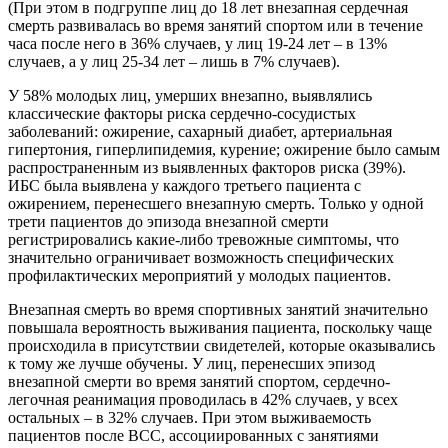
(При этом в подгруппе лиц до 18 лет внезапная сердечная
смерть развивалась во время занятий спортом или в течение
часа после него в 36% случаев, у лиц 19-24 лет – в 13%
случаев, а у лиц 25-34 лет – лишь в 7% случаев).
У 58% молодых лиц, умерших внезапно, выявлялись
классические факторы риска сердечно-сосудистых
заболеваний: ожирение, сахарный диабет, артериальная
гипертония, гиперлипидемия, курение; ожирение было самым
распространенным из выявленных факторов риска (39%).
ИБС была выявлена у каждого третьего пациента с
ожирением, перенесшего внезапную смерть. Только у одной
трети пациентов до эпизода внезапной смерти
регистрировались какие-либо тревожные симптомы, что
значительно ограничивает возможность специфических
профилактических мероприятий у молодых пациентов.
Внезапная смерть во время спортивных занятий значительно
повышала вероятность выживания пациента, поскольку чаще
происходила в присутствии свидетелей, которые оказывались
к тому же лучше обучены. У лиц, перенесших эпизод
внезапной смерти во время занятий спортом, сердечно-
легочная реанимация проводилась в 42% случаев, у всех
остальных – в 32% случаев. При этом выживаемость
пациентов после ВСС, ассоциированных с занятиями