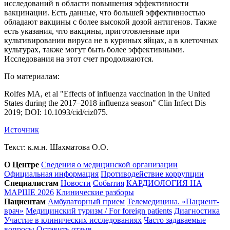
исследований в области повышения эффективности
вакцинации. Есть данные, что большей эффективностью
обладают вакцины с более высокой дозой антигенов. Также
есть указания, что вакцины, приготовленные при
культивировании вируса не в куриных яйцах, а в клеточных
культурах, также могут быть более эффективными.
Исследования на этот счет продолжаются.
По материалам:
Rolfes MA, et al "Effects of influenza vaccination in the United
States during the 2017–2018 influenza season" Clin Infect Dis
2019; DOI: 10.1093/cid/ciz075.
Источник
Текст: к.м.н. Шахматова О.О.
О Центре
Сведения о медицинской организации
Официальная информация
Противодействие коррупции
Специалистам
Новости
События
КАРДИОЛОГИЯ НА
МАРШЕ 2026
Клинические разборы
Пациентам
Амбулаторный прием
Телемедицина. «Пациент-
врач»
Медицинский туризм / For foreign patients
Диагностика
Участие в клинических исследованиях
Часто задаваемые
вопросы
Оставить отзыв