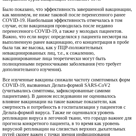
Было показано, что эффективность завершенной вакцинации,
как минимум, не ниже таковой после перенесенного ранее
COVID-19. Наибольшая эффективность отмечалась в том
случае, если вакцинация проводилась после недавно
перенесенного COVID-19, а также у молодых пациентов.
Важно, что если вирус определялся у пациента несмотря на
выполненную ранее вакцинацию, его концентрация в пробе
была так же высока, как у ПЦР-положительных
невакцинированных лиц, т.е., к сожалению,
вакцинированные лица теоретически могут быть
полноценными переносчиками заболевания (что требует
дополнительного изучения).
Все изученные вакцины снижали частоту симптомных форм
COVID-19, вызванных Дельта-формой SARS-CoV2
(учитывались симптомы, зафиксированные самими
пациентами). В данном исследовании не оценивалось
влияние вакцинации на такие важные показатели, как
смертность и потребность в госпитализации у пациентов с
Дельта-формой вируса. Также не оценивался уровень
репликации вируса в легочной ткани, что гораздо важнее для
прогноза конкретного пациента, в то время как уровень
вирусной репликации на слизистых верхних дыхательных
путей скорее важен с точки зрения инфицирования