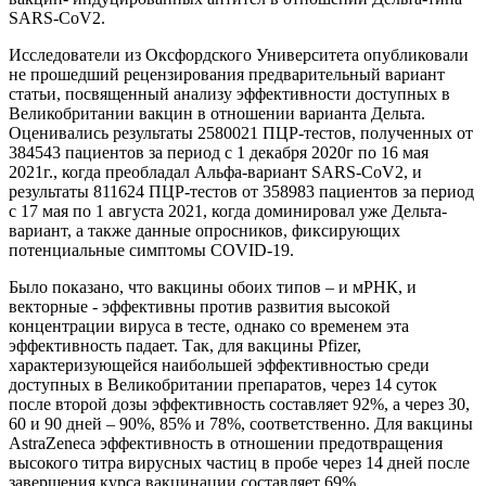
SARS-CoV2.
Исследователи из Оксфордского Университета опубликовали
не прошедший рецензирования предварительный вариант
статьи, посвященный анализу эффективности доступных в
Великобритании вакцин в отношении варианта Дельта.
Оценивались результаты 2580021 ПЦР-тестов, полученных от
384543 пациентов за период с 1 декабря 2020г по 16 мая
2021г., когда преобладал Альфа-вариант SARS-CoV2, и
результаты 811624 ПЦР-тестов от 358983 пациентов за период
с 17 мая по 1 августа 2021, когда доминировал уже Дельта-
вариант, а также данные опросников, фиксирующих
потенциальные симптомы COVID-19.
Было показано, что вакцины обоих типов – и мРНК, и
векторные - эффективны против развития высокой
концентрации вируса в тесте, однако со временем эта
эффективность падает. Так, для вакцины Pfizer,
характеризующейся наибольшей эффективностью среди
доступных в Великобритании препаратов, через 14 суток
после второй дозы эффективность составляет 92%, а через 30,
60 и 90 дней – 90%, 85% и 78%, соответственно. Для вакцины
AstraZeneca эффективность в отношении предотвращения
высокого титра вирусных частиц в пробе через 14 дней после
завершения курса вакцинации составляет 69%.