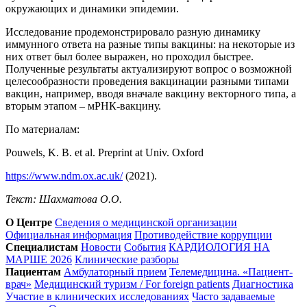
окружающих и динамики эпидемии.
Исследование продемонстрировало разную динамику
иммунного ответа на разные типы вакцины: на некоторые из
них ответ был более выражен, но проходил быстрее.
Полученные результаты актуализируют вопрос о возможной
целесообразности проведения вакцинации разными типами
вакцин, например, вводя вначале вакцину векторного типа, а
вторым этапом – мРНК-вакцину.
По материалам:
Pouwels, K. B. et al. Preprint at Univ. Oxford
https://www.ndm.ox.ac.uk/
(2021).
Текст: Шахматова О.О.
О Центре
Сведения о медицинской организации
Официальная информация
Противодействие коррупции
Специалистам
Новости
События
КАРДИОЛОГИЯ НА
МАРШЕ 2026
Клинические разборы
Пациентам
Амбулаторный прием
Телемедицина. «Пациент-
врач»
Медицинский туризм / For foreign patients
Диагностика
Участие в клинических исследованиях
Часто задаваемые