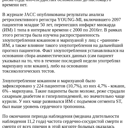
времени нет.
В журнале JACC опубликованы результаты анализа
ретроспективного регистра YOUNG-MI, включившего 2097
пациентов младше 50 лет, перенесших инфаркт миокарда
(ИМ) 1 типа в интервале времени с 2000 по 2016гг. В рамках
этого регистра была изучена распространенность
злоупотребления кокаином и марихуаной у лиц с «ранним»
ИМ, а также влияние такого злоупотребления на дальнейший
прогноз пациентов. Факт злоупотребления устанавливался на
основании сбора анамнестических данных (сам пациент
указывал на то, что в течение последней недели употреблял
марихуану или кокаин), либо на основании
токсикологических тестов.
Злоупотребление кокаином и марихуаной было
зафиксировано у 224 пациентов (10,7%), из них 4,7% - кокаин,
6% - марихуана. Такие пациенты были моложе, реже страдали
сахарным диабетом и гиперлипидемией, но значительно чаще
курили. У них чаще развивался ИМ с подъемом сегмента ST,
был выше уровень сердечного тропонина.
По окончании периода наблюдения (медиана длительности
наблюдения 11,2 года) частота сердечно-сосудистой смерти и
смерти от всех причин в этой когорте больных оказалась