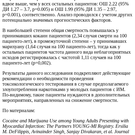
вдвое выше, чем у всех остальных пациентов: ОШ 2.22 (95%
ДИ 1.27 – 3.7, p=0.005) и ОШ 1.99 (95% ДИ 1.35 – 2.97,
p=0.001), соответственно. Анализ проводился с учетом других
потенциально значимых прогностических факторов.
В наибольшей степени общая смертность повышалась у
принимавших кокаин пациентов (2,34 случая смерти на 100
пациенто-лет), в промежуточной степени – у принимавших
марихуану (1,64 случая на 100 пациенто-лет), тогда как у
остальных пациентов частота данного вида неблагоприятных
исходов регистрировалась с частотой 1,11 случаев на 100
пациенто-лет (р=0,002).
Результаты данного исследования подкрепляют действующие
рекомендации о необходимости проведения
токсикологического тестирования в случае предполагаемого
злоупотребления наркотиками у молодых пациентов с ИМ.
По-видимому, такие пациенты нуждаются в дополнительных
мероприятиях, направленных на снижение смертности.
По материалам:
Cocaine and Marijuana Use among Young Adults Presenting with
Myocardial Infarction: The Partners YOUNG-MI Registry. Ersilia
M. DeFilippis, Avinainder Singh, Sanjay Divakaran, et al. Journal