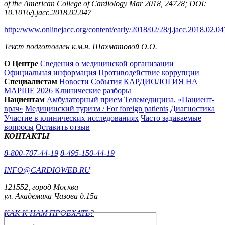
of the American College of Cardiology Mar 2018, 24728; DOI:
10.1016/j.jacc.2018.02.047
http://www.onlinejacc.org/content/early/2018/02/28/j.jacc.2018.02.04
Текст подготовлен к.м.н. Шахматовой О.О.
О Центре
Сведения о медицинской организации
Официальная информация
Противодействие коррупции
Специалистам
Новости
События
КАРДИОЛОГИЯ НА
МАРШЕ 2026
Клинические разборы
Пациентам
Амбулаторный прием
Телемедицина. «Пациент-
врач»
Медицинский туризм / For foreign patients
Диагностика
Участие в клинических исследованиях
Часто задаваемые
вопросы
Оставить отзыв
КОНТАКТЫ
8-800-707-44-19
8-495-150-44-19
INFO@CARDIOWEB.RU
121552, город Москва
ул. Академика Чазова д.15а
КАК К НАМ ПРОЕХАТЬ?