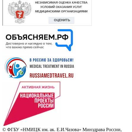
© ФГБУ «НМИЦК им. ак. Е.И.Чазова» Минздрава России,