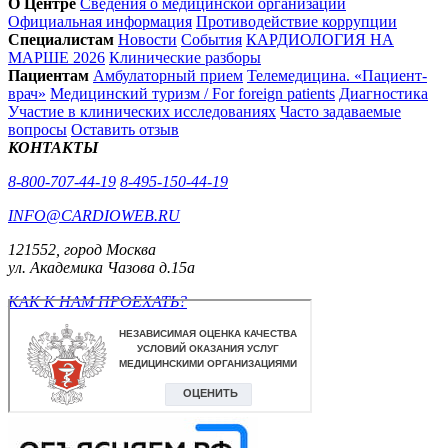
О Центре
Сведения о медицинской организации
Официальная информация
Противодействие коррупции
Специалистам
Новости
События
КАРДИОЛОГИЯ НА
МАРШЕ 2026
Клинические разборы
Пациентам
Амбулаторный прием
Телемедицина. «Пациент-
врач»
Медицинский туризм / For foreign patients
Диагностика
Участие в клинических исследованиях
Часто задаваемые
вопросы
Оставить отзыв
КОНТАКТЫ
8-800-707-44-19
8-495-150-44-19
INFO@CARDIOWEB.RU
121552, город Москва
ул. Академика Чазова д.15а
КАК К НАМ ПРОЕХАТЬ?