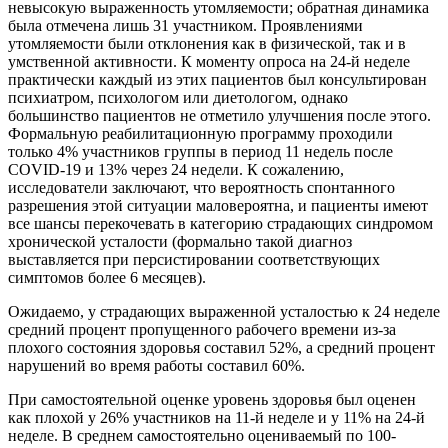
невысокую выраженность утомляемости; обратная динамика
была отмечена лишь 31 участником. Проявлениями
утомляемости были отклонения как в физической, так и в
умственной активности. К моменту опроса на 24-й неделе
практически каждый из этих пациентов был консультирован
психиатром, психологом или диетологом, однако
большинство пациентов не отметило улучшения после этого.
Формальную реабилитационную программу проходили
только 4% участников группы в период 11 недель после
COVID-19 и 13% через 24 недели. К сожалению,
исследователи заключают, что вероятность спонтанного
разрешения этой ситуации маловероятна, и пациенты имеют
все шансы перекочевать в категорию страдающих синдромом
хронической усталости (формально такой диагноз
выставляется при персистировании соответствующих
симптомов более 6 месяцев).
Ожидаемо, у страдающих выраженной усталостью к 24 неделе
средний процент пропущенного рабочего времени из-за
плохого состояния здоровья составил 52%, а средний процент
нарушений во время работы составил 60%.
При самостоятельной оценке уровень здоровья был оценен
как плохой у 26% участников на 11-й неделе и у 11% на 24-й
неделе. В среднем самостоятельно оцениваемый по 100-