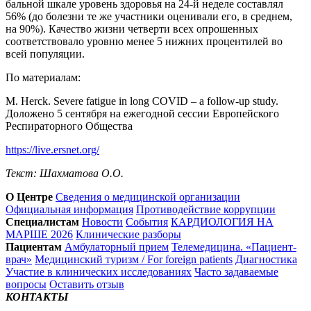
бальной шкале уровень здоровья на 24-й неделе составлял
56% (до болезни те же участники оценивали его, в среднем,
на 90%). Качество жизни четверти всех опрошенных
соответствовало уровню менее 5 нижних процентилей во
всей популяции.
По материалам:
M. Herck. Severe fatigue in long COVID – а follow-up study.
Доложено 5 сентября на ежегодной сессии Европейского
Респираторного Общества
https://live.ersnet.org/
Текст: Шахматова О.О.
О Центре
Сведения о медицинской организации
Официальная информация
Противодействие коррупции
Специалистам
Новости
События
КАРДИОЛОГИЯ НА
МАРШЕ 2026
Клинические разборы
Пациентам
Амбулаторный прием
Телемедицина. «Пациент-
врач»
Медицинский туризм / For foreign patients
Диагностика
Участие в клинических исследованиях
Часто задаваемые
вопросы
Оставить отзыв
КОНТАКТЫ