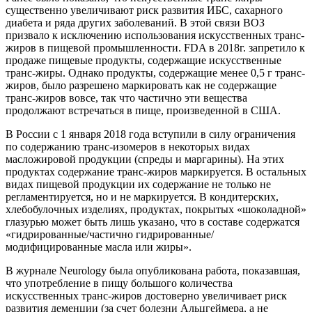
существенно увеличивают риск развития ИБС, сахарного
диабета и ряда других заболеваний. В этой связи ВОЗ
призвало к исключению использования искусственных транс-
жиров в пищевой промышленности. FDA в 2018г. запретило к
продаже пищевые продукты, содержащие искусственные
транс-жиры. Однако продукты, содержащие менее 0,5 г транс-
жиров, было разрешено маркировать как не содержащие
транс-жиров вовсе, так что частично эти вещества
продолжают встречаться в пище, произведенной в США.
В России с 1 января 2018 года вступили в силу ограничения
по содержанию транс-изомеров в некоторых видах
масложировой продукции (спреды и маргарины). На этих
продуктах содержание транс-жиров маркируется. В остальных
видах пищевой продукции их содержание не только не
регламентируется, но и не маркируется. В кондитерских,
хлебобулочных изделиях, продуктах, покрытых «шоколадной»
глазурью может быть лишь указано, что в составе содержатся
«гидрированные/частично гидрированные/
модифицированные масла или жиры».
В журнале Neurology была опубликована работа, показавшая,
что употребление в пищу большого количества
искусственных транс-жиров достоверно увеличивает риск
развития деменции (за счет болезни Альцгеймера, а не