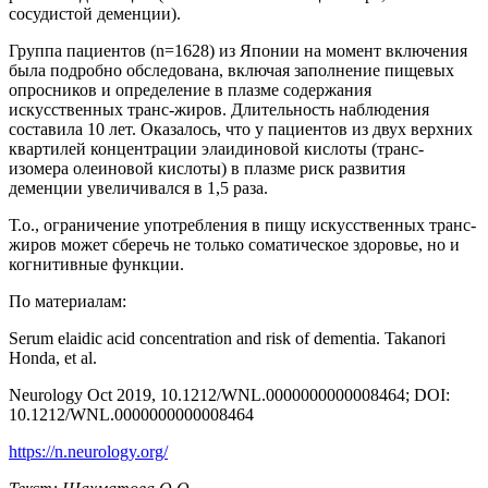
сосудистой деменции).
Группа пациентов (n=1628) из Японии на момент включения
была подробно обследована, включая заполнение пищевых
опросников и определение в плазме содержания
искусственных транс-жиров. Длительность наблюдения
составила 10 лет. Оказалось, что у пациентов из двух верхних
квартилей концентрации элаидиновой кислоты (транс-
изомера олеиновой кислоты) в плазме риск развития
деменции увеличивался в 1,5 раза.
Т.о., ограничение употребления в пищу искусственных транс-
жиров может сберечь не только соматическое здоровье, но и
когнитивные функции.
По материалам:
Serum elaidic acid concentration and risk of dementia. Takanori
Honda, et al.
Neurology Oct 2019, 10.1212/WNL.0000000000008464; DOI:
10.1212/WNL.0000000000008464
https://n.neurology.org/