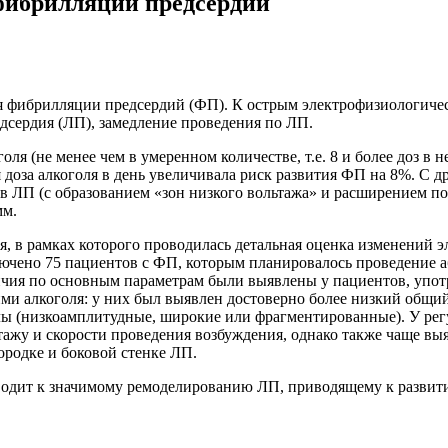
фибрилляции предсердий
 фибрилляции предсердий (ФП). К острым электрофизиологичес
дсердия (ЛП), замедление проведения по ЛП.
ля (не менее чем в умеренном количестве, т.е. 8 и более доз в
доза алкоголя в день увеличивала риск развития ФП на 8%. С др
в ЛП (с образованием «зон низкого вольтажа» и расширением по
мм.
я, в рамках которого проводилась детальная оценка изменений 
лючено 75 пациентов с ФП, которым планировалось проведение 
ия по основным параметрам были выявлены у пациентов, употре
и алкоголя: у них был выявлен достоверно более низкий общий
ы (низкоамплитудные, широкие или фрагментированные). У регул
ажу и скорости проведения возбуждения, однако также чаще вы
родке и боковой стенке ЛП.
иводит к значимому ремоделированию ЛП, приводящему к разви