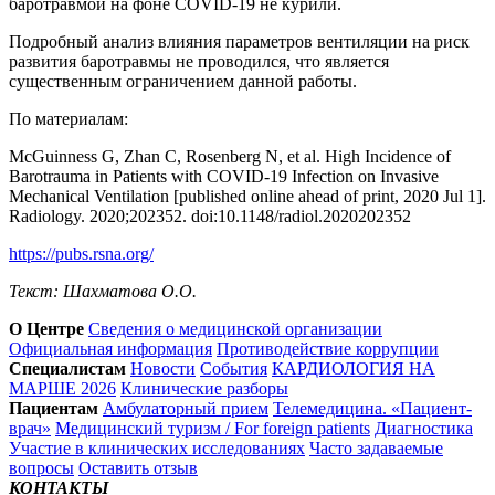
баротравмой на фоне COVID-19 не курили.
Подробный анализ влияния параметров вентиляции на риск
развития баротравмы не проводился, что является
существенным ограничением данной работы.
По материалам:
McGuinness G, Zhan C, Rosenberg N, et al. High Incidence of
Barotrauma in Patients with COVID-19 Infection on Invasive
Mechanical Ventilation [published online ahead of print, 2020 Jul 1].
Radiology. 2020;202352. doi:10.1148/radiol.2020202352
https://pubs.rsna.org/
Текст: Шахматова О.О.
О Центре
Сведения о медицинской организации
Официальная информация
Противодействие коррупции
Специалистам
Новости
События
КАРДИОЛОГИЯ НА
МАРШЕ 2026
Клинические разборы
Пациентам
Амбулаторный прием
Телемедицина. «Пациент-
врач»
Медицинский туризм / For foreign patients
Диагностика
Участие в клинических исследованиях
Часто задаваемые
вопросы
Оставить отзыв
КОНТАКТЫ