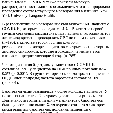
пациентами с COVID-19 также показали высокую
распространенность данного осложнения, что инспирировало
проведение соответствующего исследования в клинике New
York University Langone Health.
В ретроспективное исследование был включен 601 пациент с
COVID-19, которым проводилась ИВЛ. В качестве первой
группы сравнения рассматривались пациенты, которым за тот
же период времени проводилась ИВЛ по иным показаниям
(n=196), в качестве второй группы контроля –
ретроспективная когорта пациентов с острым респираторным
дистресс-синдромом, которые проходили лечение в этой
клинике в предшествующие 4 года (n=285).
Частота развития баротравм у пациентов с COVID-19
составила 15%, у пациентов на ИВЛ по иным показаниям –
0,5% (р<0,001). В группе исторического контроля (пациенты с
ОРДС иной природы) частота баротравм составила 10%
(р<0,001).
Баротравма чаще развивалась у более молодых пациентов. У
пожилых пациентов баротравма увеличивала риск смерти.
Длительность госпитализации у пациентов с баротравмой
была существенно выше. Хотя курение считается фактором
риска развития баротравмы, половина пациентов с