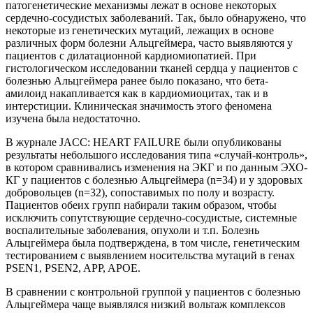
патогенетические механизмы лежат в основе некоторых
сердечно-сосудистых заболеваний. Так, было обнаружено, что
некоторые из генетических мутаций, лежащих в основе
различных форм болезни Альцгеймера, часто выявляются у
пациентов с дилатационной кардиомиопатией. При
гистологическом исследовании тканей сердца у пациентов с
болезнью Альцгеймера ранее было показано, что бета-
амилоид накапливается как в кардиомиоцитах, так и в
интерстиции. Клиническая значимость этого феномена
изучена была недостаточно.
В журнале JACC: HEART FAILURE были опубликованы
результаты небольшого исследования типа «случай-контроль»,
в котором сравнивались изменения на ЭКГ и по данным ЭХО-
КГ у пациентов с болезнью Альцгеймера (n=34) и у здоровых
добровольцев (n=32), сопоставимых по полу и возрасту.
Пациентов обеих групп набирали таким образом, чтобы
исключить сопутствующие сердечно-сосудистые, системные
воспалительные заболевания, опухоли и т.п. Болезнь
Альцгеймера была подтверждена, в том числе, генетическим
тестированием с выявлением носительства мутаций в генах
PSEN1, PSEN2, APP, APOE.
В сравнении с контрольной группой у пациентов с болезнью
Альцгеймера чаще выявлялся низкий вольтаж комплексов