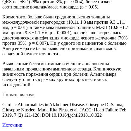
QRS на ЭКГ (28% против 3%, p = 0.004), более низкое
соотношение вольтаж/масса миокарда (p = 0.05).
Кроме того, больше были средние значения толщины
межжелудочковой перегородки (10.1± 1.3 мм против 9.3 ±1.1
мм, p = 0.01), а также максимальной толщины МЖП (10.8 ±1.7
мм против 9.3 ±1.1 мм; p = 0.0001), вдвое чаще встречалась
диастолическая дисфункция миокарда левого желудочка (70%
против 35%, p = 0.007). Ни у одного из пациентов с болезнью
Альцгеймера не было выявлено признаков и симптомов
сердечной недостаточности.
Выявленные бессимптомные изменения аналогичны
начальным проявлениям амилоидоза сердца. Клиническую
значимость поражения сердца при болезни Альцгеймера
следует уточнять в рамках крупных проспективных
исследований.
По материалам:
Cardiac Abnormalities in Alzheimer Disease. Giuseppe D. Sanna,
Giuseppe Nusdeo, Maria Rita Piras, et al. JACC: Heart Failure Feb
2019, 7 (2) 121-128; DOI:10.1016/j.jchf.2018.10.022
Источник