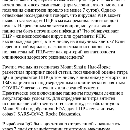
исчезновения всех симптомов (при условии, что от момента
появления симптомов прошло не менее 7 суток). Однако
отдельные исследования говорят, что вирусная РНК может
выявляться методом ПЦР в мазках реконвалесцентов до 6
недель. Не решенным является вопрос, могут ли такие
пациенты быть источником инфекции? Что обнаруживает
ПЦР - жизнеспособный вирус или фрагменты РНК,
высвобождающиеся, в том числе, из иммунных клеток? Если
верен второй вариант, насколько можно использовать
положительный ПЦР-тест как критерий контагиозности
клинически здорового реконвалесцента?
Группа ученых из госпиталя Mount Sinai в Нью-Йорке
разместила препринт своей статьи, посвященной оценке титра
IgG и результатов ПЦР (в том числе, в динамике) у когорты из
1343 пациентов с подтвержденным и клинически вероятным
COVID-19 легкого течения или средней тяжести.
Практически все включенные пациенты получали лечение в
амбулаторных условиях. Для определения титра антител
использовали собственную тест-систему, разработанную в
Mount Sinai и одобренную FDA, для ПЦР - тест-систему
cobas® SARS-CoV-2, Roche Diagnostics.
Выработка IgG была достаточно отсроченной - начиналась
через 7 дней от манифестации симптомов, максимума