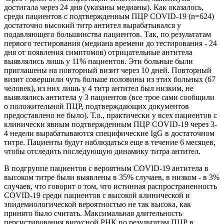
достигала через 24 дня (указаны медианы). Как оказалось,
среди пациентов с подтвержденным ПЦР COVID-19 (n=624)
достаточно высокий титр антител вырабатывался у
подавляющего большинства пациентов. Так, по результатам
первого тестирования (медиана времени до тестирования - 24
дня от появления симптомов) отрицательные антитела
выявлялись лишь у 11% пациентов. Эти больные были
приглашены на повторный визит через 10 дней. Повторный
визит совершили чуть больше половины из этих больных (67
человек), из них лишь у 4 титр антител был низким, не
выявлялись антитела у 3 пациентов (все трое сами сообщили
о положительной ПЦР, подтверждающих документов
предоставлено не было). Т.о., практически у всех пациентов с
клинически явным подтвержденным ПЦР COVID-19 через 3-
4 недели вырабатываются специфические IgG в достаточном
титре. Пациенты будут наблюдаться еще в течение 6 месяцев,
чтобы отследить последующую динамику титра антител.
В подгруппе пациентов с вероятным COVID-19 антитела в
высоком титре были выявлены в 35% случаев, в низком - в 3%
случаев, что говорит о том, что истинная распространенность
СOVID-19 среди пациентов с высокой клинической и
эпидемиологической вероятностью не так высока, как
принято было считать. Максимальная длительность
персистирования вирусной РНК по результатам ПЦР в