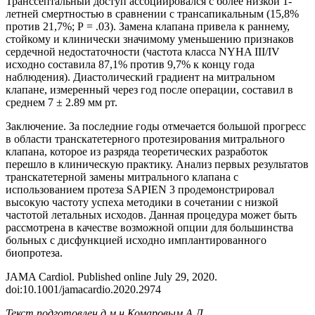
Транссептальный доступ ассоциировался с более низкой 1-
летней смертностью в сравнении с трансапикальным (15,8%
против 21,7%; Р = .03). Замена клапана привела к раннему,
стойкому и клинически значимому уменьшению признаков
сердечной недостаточности (частота класса NYHA III/IV
исходно составила 87,1% против 9,7% к концу года
наблюдения). Диастолический градиент на митральном
клапане, измеренный через год после операции, составил в
среднем 7 ± 2.89 мм рт.
Заключение. За последние годы отмечается большой прогресс
в области транскатетерного протезирования митрального
клапана, которое из разряда теоретических разработок
перешло в клиническую практику. Анализ первых результатов
транскатетерной замены митрального клапана с
использованием протеза SAPIEN 3 продемонстрировал
высокую частоту успеха методики в сочетании с низкой
частотой летальных исходов. Данная процедура может быть
рассмотрена в качестве возможной опции для большинства
больных с дисфункцией исходно имплантированного
биопротеза.
JAMA Cardiol. Published online July 29, 2020.
doi:10.1001/jamacardio.2020.2974
Текст подготовлен д.м.н Комаровым А.Л.