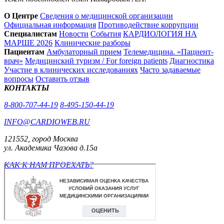
О Центре
Сведения о медицинской организации
Официальная информация
Противодействие коррупции
Специалистам
Новости
События
КАРДИОЛОГИЯ НА
МАРШЕ 2026
Клинические разборы
Пациентам
Амбулаторный прием
Телемедицина. «Пациент-
врач»
Медицинский туризм / For foreign patients
Диагностика
Участие в клинических исследованиях
Часто задаваемые
вопросы
Оставить отзыв
КОНТАКТЫ
8-800-707-44-19
8-495-150-44-19
INFO@CARDIOWEB.RU
121552, город Москва
ул. Академика Чазова д.15а
КАК К НАМ ПРОЕХАТЬ?