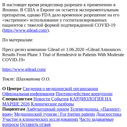
В настоящее время ремдесивир разрешен к применению в
Японии. В США и Европе он остается экспериментальным
препаратом, однако FDA дало временное разрешение на его
«экстренное» использование у госпитализированных
пациентов с тяжелой формой подтвержденной COVID-19
(
https://www.gilead.com/
).
По материалам:
Пресс-релиз компании Gilead от 1.06.2020 «Gilead Announces
Results From Phase 3 Trial of Remdesivir in Patients With Moderate
COVID-19»
https://www.gilead.com/
Текст: Шахматова О.О.
О Центре
Сведения о медицинской организации
Официальная информация
Противодействие коррупции
Специалистам
Новости
События
КАРДИОЛОГИЯ НА
МАРШЕ 2026
Клинические разборы
Пациентам
Амбулаторный прием
Телемедицина. «Пациент-
врач»
Медицинский туризм / For foreign patients
Диагностика
Участие в клинических исследованиях
Часто задаваемые
вопросы
Оставить отзыв