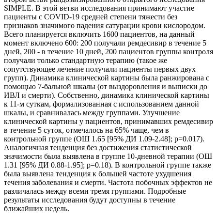
SIMPLE. В этой ветви исследования принимают участие
пациенты с СOVID-19 средней степени тяжести без
признаков значимого падения сатурации крови кислородом.
Всего планируется включить 1600 пациентов, на данный
момент включено 600: 200 получали ремдесивир в течение 5
дней, 200 - в течение 10 дней, 200 пациентов группы контроля
получали только стандартную терапию (такое же
сопутствующее лечение получали пациенты первых двух
групп). Динамика клинической картины была ранжирована с
помощью 7-бальной шкалы (от выздоровления и выписки до
ИВЛ и смерти). Собственно, динамика клинической картины
к 11-м суткам, формализованная с использованием данной
шкалы, и сравнивалась между группами. Улучшение
клинической картины у пациентов, принимавших ремдесивир
в течение 5 суток, отмечалось на 65% чаще, чем в
контрольной группе (ОШ 1.65 [95% ДИ 1.09-2.48]; p=0.017).
Аналогичная тенденция без достижения статистической
значимости была выявлена в группе 10-дневной терапии (ОШ
1.31 [95% ДИ 0.88-1.95]; p=0.18). В контрольной группе также
была выявлена тенденция к большей частоте ухудшения
течения заболевания и смерти. Частота побочных эффектов не
различалась между всеми тремя группами. Подробные
результаты исследования будут доступны в течение
ближайших недель.