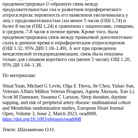
продемонстрировал U-образную связь между
продолжительностью сна и развитием периферического
атеросклероза: вероятность его выявления увеличивалась у
лиц с продолжительностью сна менее 5 часов (ОШ 1,74) и
более 8 часов (ОШ 1,24) в сравнении с пациентами, спящими,
в среднем, 7-8 часов в ночное время. Кроме того, была
продемонстрирована связь между привычкой дополнительно
спать в дневное время и периферическим атеросклерозом
(ОШ 1.32, 95% ДИI 1.18–1.49). А вот при проведении
менделевской псевдорандомизации, связь была показана
только для слишком короткого сна (менее 5 часов): ОШ 1.20,
95% ДИ 1.04–1.38.
По материалам:
Shuai Yuan, Michael G Levin, Olga E Titova, Jie Chen, Yuhao Sun,
Veterans Affairs Million Veteran Program, Agneta Åkesson, Xue Li,
Scott M Damrauer, Susanna C Larsson, Sleep duration, daytime
napping, and risk of peripheral artery disease: multinational cohort
and Mendelian randomization studies, European Heart Journal
Open, Volume 3, Issue 2, March 2023, oead008,
https://doi.org/10.1093/ehjopen/oead008
Текст: Шахматова О.О.