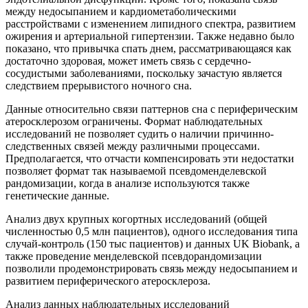
между недосыпанием и кардиометаболическими
расстройствами с изменением липидного спектра, развитием
ожирения и артериальной гипертензии. Также недавно было
показано, что привычка спать днем, рассматривающаяся как
достаточно здоровая, может иметь связь с сердечно-
сосудистыми заболеваниями, поскольку зачастую является
следствием прерывистого ночного сна.
Данные относительно связи паттернов сна с периферическим
атеросклерозом ограничены. Формат наблюдательных
исследований не позволяет судить о наличии причинно-
следственных связей между различными процессами.
Предполагается, что отчасти компенсировать эти недостатки
позволяет формат так называемой псевдоменделевской
рандомизации, когда в анализе используются также
генетические данные.
Анализ двух крупных когортных исследований (общей
численностью 0,5 млн пациентов), одного исследования типа
случай-контроль (150 тыс пациентов) и данных UK Biobank, а
также проведение менделевской псевдорандомизации
позволили продемонстрировать связь между недосыпанием и
развитием периферического атеросклероза.
Анализ данных наблюдательных исследований