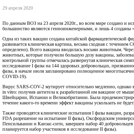
29 апреля 2020
По данным ВОЗ на 23 апреля 2020г., во всем мире создано и 
большинство являются генноинженерными, и лишь 4 созданы «
Одна из таких вакцин создана китайской фармацевтической фи
развивается клиническая картина, весьма сходная с течением 
определено). Всего вакцина вводилась восьми животным. Чер
животных, которые получили большую дозу вакцины, заболеван
контрольной группы отмечалась развернутая клиническая симп
исследование I фазы на 144 здоровых добровольцах, призванно
фазы, в начале июля запланировано полноценное многотысячное 
COVID-19).
Вирус SARS-COV-2 мутирует относительно медленно, однако м
in vitro: получив антитела к разработанной им вакцине от мы
Швейцарии, Испании и Великобритании. Была продемонстрирова
течение какого-то времени эффект вакцины ускользать не будет
Также проводятся клинические испытания I фазы вакцин, разр
FDA разрешение на испытание II фазы), Оксфордским универси
Пенсильвании и Канзас-сити, завершен набор 40 добровольцев 
планируется набор участников в исследование II фазы).