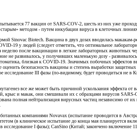
испытывается 77 вакцин от SARS-COV-2, шесть из них уже прохо
старым» методом - путем инкубации вируса в клеточных линиях
рмой Sinovac Biotech. Вакцина в двух дозах вводилась макакам
COVID-19 у людей (следует отметить, что оптимальное лаборато
ез неделю после вакцинации в легкие лабораторных животных ч
ие не развивалось, у получивших маленькую дозу - развивалось
томатика, близкая к COVID-19. Значимых побочных эффектов вы
е оценить безопасность вакцины и степень выработки защитных а
исследование III фазы (по-видимому, будет проводиться не в Ки
утагенез все же может быть причиной ускользания эффекта от 
шей, крыс и макак, они смешивали их с образцами вирусов SARS
на полная нейтрализация вирусных частиц независимо от их по
.
аботанных компаниями Novavax (испытание проводится в Австра
тетом (в клиническое испытание до конца мая планируется вкл
в исследование I фазы); CanSino (Китай; закончено включение 1