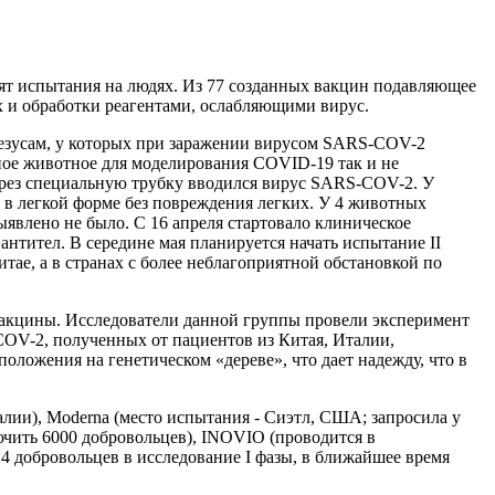
дят испытания на людях. Из 77 созданных вакцин подавляющее
 и обработки реагентами, ослабляющими вирус.
-резусам, у которых при заражении вирусом SARS-COV-2
рное животное для моделирования COVID-19 так и не
ерез специальную трубку вводился вирус SARS-COV-2. У
 в легкой форме без повреждения легких. У 4 животных
явлено не было. С 16 апреля стартовало клиническое
нтител. В середине мая планируется начать испытание II
тае, а в странах с более неблагоприятной обстановкой по
вакцины. Исследователи данной группы провели эксперимент
-COV-2, полученных от пациентов из Китая, Италии,
ложения на генетическом «дереве», что дает надежду, что в
лии), Moderna (место испытания - Сиэтл, США; запросила у
ючить 6000 добровольцев), INOVIO (проводится в
14 добровольцев в исследование I фазы, в ближайшее время