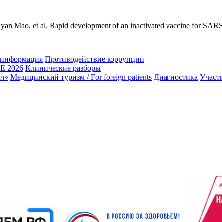
 Mao, et al. Rapid development of an inactivated vaccine for SAR
 информация
Противодействие коррупции
 2026
Клинические разборы
ач»
Медицинский туризм / For foreign patients
Диагностика
Участ