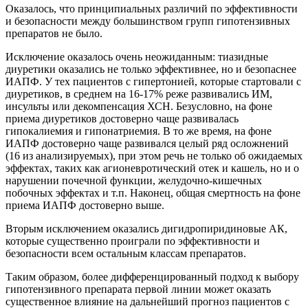
Оказалось, что принципиальных различий по эффективности
и безопасности между большинством групп гипотензивных
препаратов не было.
Исключение оказалось очень неожиданным: тиазидные
диуретики оказались не только эффективнее, но и безопаснее
ИАПФ. У тех пациентов с гипертонией, которые стартовали с
диуретиков, в среднем на 16-17% реже развивались ИМ,
инсульты или декомпенсация ХСН. Безусловно, на фоне
приема диуретиков достоверно чаще развивалась
гипокалиемия и гипонатриемия. В то же время, на фоне
ИАПФ достоверно чаще развивался целый ряд осложнений
(16 из анализируемых), при этом речь не только об ожидаемых
эффектах, таких как агионевротический отек и кашель, но и о
нарушении почечной функции, желудочно-кишечных
побочных эффектах и т.п. Наконец, общая смертность на фоне
приема ИАПФ достоверно выше.
Вторым исключением оказались дигидропиридиновые АК,
которые существенно проиграли по эффективности и
безопасности всем остальным классам препаратов.
Таким образом, более дифференцированный подход к выбору
гипотензивного препарата первой линии может оказать
существенное влияние на дальнейший прогноз пациентов с