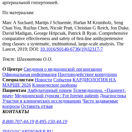
артериальной гипертонией.
По материалам:
Marc A Suchard, Martijn J Schuemie, Harlan M Krumholz, Seng
Chan You, RuiJun Chen, Nicole Pratt, Christian G Reich, Jon Duke,
David Madigan, George Hripcsak, Patrick B Ryan. Comprehensive
comparative effectiveness and safety of first-line antihypertensive
drug classes: a systematic, multinational, large-scale analysis. The
Lancet, 2019; DOI:
10.1016/S0140-6736(19)32317-7
Текст: Шахматова О.О.
О Центре
Сведения о медицинской организации
Официальная информация
Противодействие коррупции
Специалистам
Новости
События
КАРДИОЛОГИЯ НА
МАРШЕ 2026
Клинические разборы
Пациентам
Амбулаторный прием
Телемедицина. «Пациент-
врач»
Медицинский туризм / For foreign patients
Диагностика
Участие в клинических исследованиях
Часто задаваемые
вопросы
Оставить отзыв
КОНТАКТЫ
8-800-707-44-19
8-495-150-44-19
INFO@CARDIOWEB.RU