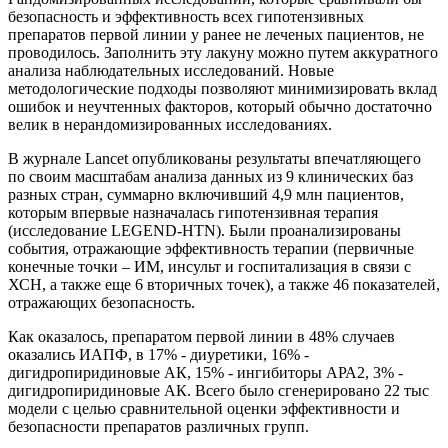
безопасность и эффективность всех гипотензивных
препаратов первой линии у ранее не леченых пациентов, не
проводилось. Заполнить эту лакуну можно путем аккуратного
анализа наблюдательных исследований. Новые
методологические подходы позволяют минимизировать вклад
ошибок и неучтенных факторов, который обычно достаточно
велик в нерандомизированных исследованиях.
В журнале Lancet опубликованы результаты впечатляющего
по своим масштабам анализа данных из 9 клинических баз
разных стран, суммарно включивший 4,9 млн пациентов,
которым впервые назначалась гипотензивная терапия
(исследование LEGEND-HTN). Были проанализированы
события, отражающие эффективность терапии (первичные
конечные точки – ИМ, инсульт и госпитализация в связи с
ХСН, а также еще 6 вторичных точек), а также 46 показателей,
отражающих безопасность.
Как оказалось, препаратом первой линии в 48% случаев
оказались ИАПФ, в 17% - диуретики, 16% -
дигидропиридиновые АК, 15% - ингибиторы АРА2, 3% -
дигидропиридиновые АК. Всего было сгенерировано 22 тыс
модели с целью сравнительной оценки эффективности и
безопасности препаратов различных групп.