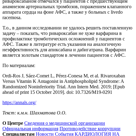
ривароксабаном отмечался у пациентов с предшествующим
анамнезом артериальных тромбозов, поражением клапанного
аппарата сердца на фоне АФС, а также у больных с livedo
racemosa.
Т.о., в данном исследовании не удалось решить поставленную
задачу – показать, что ривароксабан не хуже варфарина в
профилактике тромботических осложнений у пациентов с
АФС. Также в литературе есть указания на аналогичную
неэффективность для апиксабана и дабигатрана. Варфарин
является золотым стандартом в лечении пациентов с АФС.
По материалам:
Ordi-Ros J, Sáez-Comet L, Pérez-Conesa M, et al. Rivaroxaban
Versus Vitamin K Antagonist in Antiphospholipid Syndrome: A
Randomized Noninferiority Trial. Ann Intern Med. 2019; [Epub
ahead of print 15 October 2019]. doi: 10.7326/M19-0291
https://annals.org/
Текст: к.м.н. Шахматова О.О.
О Центре
Сведения о медицинской организации
Официальная информация
Противодействие коррупции
Специалистам
Новости
События
КАРДИОЛОГИЯ НА