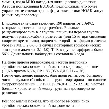
момент, когда МНО находится ниже целевого диапазона.
Авторы исследования EUDRA предположили, что более
управляемые с точки зрения фармакокинетики НОАК могут
решить эту проблему.
В исследование было включено 190 пациентов с АФС,
которые перенесли эпизод тромбоза. Больные
рандомизировались в 2 группы: пациенты первой группы
получали ривароксабан в дозе 20 мг (или 15 мг при снижении
клиренса креатинина), пациенты второй – варфарин (целевой
уровень МНО 2,0-3,0; в случае повторных тромботических
эпизодов в анамнезе 3,1-4,0). TTR в группе варфарина было
56%. Длительность наблюдения составила 3 года.
На фоне приема ривароксабана частота повторных
тромботических осложнений оказалась достоверно выше
(11,6% против 6,3%, ОР 1.83 [95% ДИ 0.71 - 4.76].
Преимущественно ривароксабан проиграл за счет большего
числа инсультов (9 событий, в группе варфарина – ни одного;
скорректированный ОР 19.00 [95% ДИ 1.12 - 321.9]). Частота
больших кровотечений между группами достоверно не
различалась.
Post hoc анализ показал, что наиболее высокий риск
тромботических осложнений на фоне лечения