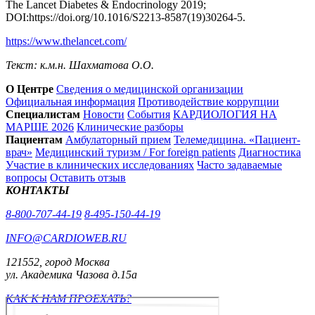
The Lancet Diabetes & Endocrinology 2019;
DOI:https://doi.org/10.1016/S2213-8587(19)30264-5.
https://www.thelancet.com/
Текст: к.м.н. Шахматова О.О.
О Центре
Сведения о медицинской организации
Официальная информация
Противодействие коррупции
Специалистам
Новости
События
КАРДИОЛОГИЯ НА
МАРШЕ 2026
Клинические разборы
Пациентам
Амбулаторный прием
Телемедицина. «Пациент-
врач»
Медицинский туризм / For foreign patients
Диагностика
Участие в клинических исследованиях
Часто задаваемые
вопросы
Оставить отзыв
КОНТАКТЫ
8-800-707-44-19
8-495-150-44-19
INFO@CARDIOWEB.RU
121552, город Москва
ул. Академика Чазова д.15а
КАК К НАМ ПРОЕХАТЬ?