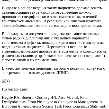
В идеале в основе ведения таких пациентов должно лежать
секвенирование генов-кандидатов, а лечение должно
проводится специфически в зависимости от выявленной
генетической аномалии. В реальной клинической практике
такие заболевания часто остаются не диагностированными.
В обсуждаемом документе приведено описание основных
типов редких дислипидемий с указанием вариантов
генетического дефекта, подходов к диагностике и алгоритма
ведения таких пациентов. Перечислены все новые
гиполипидемические препараты (в том числе, находящиеся на
различных стадиях разработки и клинических исследований)
с показаниями к их применению.
В качестве примера приводим алгоритм ведения пациентов с
экстремально высоким уровнем ЛПНП.
По материалам:
Hegele RA, Borén J, Ginsberg HN, Arca M, et al. Rare
Dyslipidaemias: From Phenotype to Genotype to Management. A
European Atherosclerosis Society Task Force Consensus Statement.