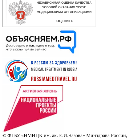
© ФГБУ «НМИЦК им. ак. Е.И.Чазова» Минздрава России,