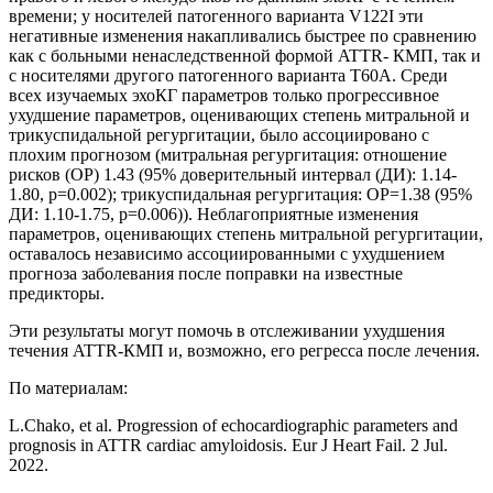
времени; у носителей патогенного варианта V122I эти
негативные изменения накапливались быстрее по сравнению
как с больными ненаследственной формой ATTR- КМП, так и
с носителями другого патогенного варианта T60A. Среди
всех изучаемых эхоКГ параметров только прогрессивное
ухудшение параметров, оценивающих степень митральной и
трикуспидальной регургитации, было ассоциировано с
плохим прогнозом (митральная регургитация: отношение
рисков (ОР) 1.43 (95% доверительный интервал (ДИ): 1.14-
1.80, p=0.002); трикуспидальная регургитация: ОР=1.38 (95%
ДИ: 1.10-1.75, p=0.006)). Неблагоприятные изменения
параметров, оценивающих степень митральной регургитации,
оставалось независимо ассоциированными с ухудшением
прогноза заболевания после поправки на известные
предикторы.
Эти результаты могут помочь в отслеживании ухудшения
течения ATTR-КМП и, возможно, его регресса после лечения.
По материалам:
L.Chako, et al. Progression of echocardiographic parameters and
prognosis in ATTR cardiac amyloidosis. Eur J Heart Fail. 2 Jul.
2022.