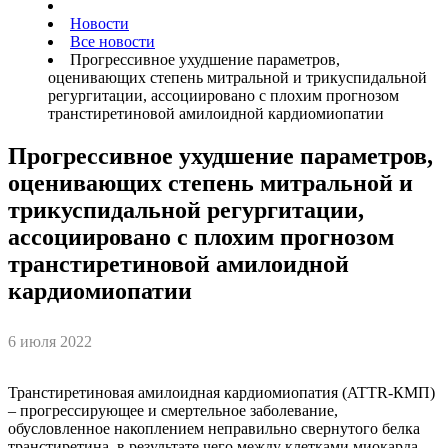
Новости
Все новости
Прогрессивное ухудшение параметров,
оценивающих степень митральной и трикуспидальной
регургитации, ассоциировано с плохим прогнозом
транстиретиновой амилоидной кардиомиопатии
Прогрессивное ухудшение параметров,
оценивающих степень митральной и
трикуспидальной регургитации,
ассоциировано с плохим прогнозом
транстиретиновой амилоидной
кардиомиопатии
6 июля 2022
Транстиретиновая амилоидная кардиомиопатия (ATTR-КМП)
– прогрессирующее и смертельное заболевание,
обусловленное накоплением неправильно свернутого белка
транстиретина, в результате чего между клетками миокарда