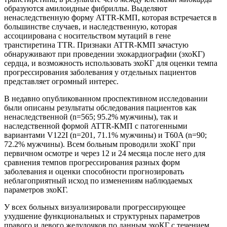
образуются амилоидные фибриллы. Выделяют
ненаследственную форму ATTR-КМП, которая встречается в
большинстве случаев, и наследственную, которая
ассоциирована с носительством мутаций в гене
транстиретина TTR. Признаки ATTR-КМП зачастую
обнаруживают при проведении эхокардиографии (эхоКГ)
сердца, и возможность использовать эхоКГ для оценки темпа
прогрессирования заболевания у отдельных пациентов
представляет огромный интерес.
В недавно опубликованном проспективном исследовании
были описаны результаты обследования пациентов как
ненаследственной (n=565; 95.2% мужчины), так и
наследственной формой ATTR-КМП с патогенными
вариантами V122I (n=201, 71.1% мужчины) и T60A (n=90;
72.2% мужчины). Всем больным проводили эхоКГ при
первичном осмотре и через 12 и 24 месяца после него для
сравнения темпов прогрессирования разных форм
заболевания и оценки способности прогнозировать
неблагоприятный исход по изменениям наблюдаемых
параметров эхоКГ.
У всех больных визуализировали прогрессирующее
ухудшение функциональных и структурных параметров
правого и левого желудочков по данным эхоКГ с течением