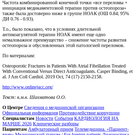
Частота комбинированной конечной точки «все переломы +
инициация медикаментозной терапии против остеопороза»
также была достоверно ниже в группе НОАК (ОШ 0.84; 95%
ДИ 0.76 - 0.93).
Т.о., было показано, что в условиях длительной
антикоагулятной терапии НОАК имеют еще одно
немаловажное преимущество – снижение частоты развития
остеопороза и обусловленных этой патологией переломов.
По материалам:
Osteoporotic Fractures in Patients With Atrial Fibrillation Treated
With Conventional Versus Direct Anticoagulants. Casper Binding, et
al. J Am Coll Cardiol. 2019 Oct, 74 (17) 2150-2158.
http://www.onlinejacc.org/
Текст: к.м.н. Шахматова О.О.
О Центре
Сведения о медицинской организации
Официальная информация
Противодействие коррупции
Специалистам
Новости
События
КАРДИОЛОГИЯ НА
МАРШЕ 2026
Клинические разборы
Пациентам
Амбулаторный прием
Телемедицина. «Пациент-
врач»
Медицинский туризм / For foreign patients
Диагностика