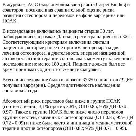
В журнале JACC была опубликована работа Casper Binding и
соавторов, посвященная сравнительной оценке риска
развития остеопороза и переломов на фоне варфарина или
НОАК.
В исследование включались пациенты старше 30 лет,
наблюдающиеся в рамках Датского регистра пациентов с ФП.
Соответствующими критериям включения считали
пациентов, которые ранее не принимали препараты для
лечения остеопороза, а длительность впервые назначенной
антикоагулянтной терапии составляла к моменту включения в
исследование не менее 180 дней. Пациент должен был все
время принимать один и тот же антикоагулянт.
Всего в исследование было включено 37350 пациентов (32,6%
получали варфарин). Средняя длительность наблюдения
составила 2 года.
Абсолютный риск переломов был ниже в группе НОАК
(соответственно, 3,1% против 3,8%, ОШ 0.85; 95% ДИ 0.74 -
0.97). Также в группе НОАК было ниже число переломов
крупных костей, связанных с остеопорозом (ОШ 0.85; 95% ДИ
0.72 - 0.99) и ниже была частота инициации медикаментозной
терапии против остеопороза (ОШ 0.82; 95% ДИ 0.71 - 0.95).