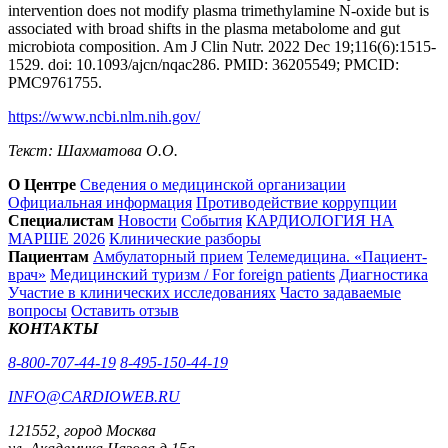
intervention does not modify plasma trimethylamine N-oxide but is
associated with broad shifts in the plasma metabolome and gut
microbiota composition. Am J Clin Nutr. 2022 Dec 19;116(6):1515-
1529. doi: 10.1093/ajcn/nqac286. PMID: 36205549; PMCID:
PMC9761755.
https://www.ncbi.nlm.nih.gov/
Текст: Шахматова О.О.
О Центре
Сведения о медицинской организации
Официальная информация
Противодействие коррупции
Специалистам
Новости
События
КАРДИОЛОГИЯ НА
МАРШЕ 2026
Клинические разборы
Пациентам
Амбулаторный прием
Телемедицина. «Пациент-
врач»
Медицинский туризм / For foreign patients
Диагностика
Участие в клинических исследованиях
Часто задаваемые
вопросы
Оставить отзыв
КОНТАКТЫ
8-800-707-44-19
8-495-150-44-19
INFO@CARDIOWEB.RU
121552, город Москва