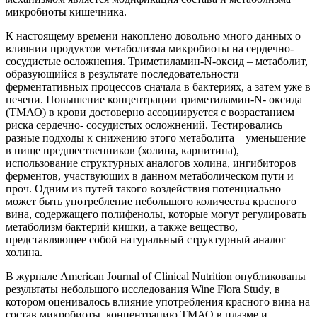
микробиоты кишечника.
К настоящему времени накоплено довольно много данных о
влиянии продуктов метаболизма микробиоты на сердечно-
сосудистые осложнения. Триметиламин-N-оксид – метаболит,
образующийся в результате последовательности
ферментативных процессов сначала в бактериях, а затем уже в
печени. Повышение концентрации триметиламин-N- оксида
(ТМАО) в крови достоверно ассоциируется с возрастанием
риска сердечно- сосудистых осложнений. Тестировались
разные подходы к снижению этого метаболита – уменьшение
в пище предшественников (холина, карнитина),
использование структурных аналогов холина, ингибиторов
ферментов, участвующих в данном метаболическом пути и
проч. Одним из путей такого воздействия потенциально
может быть употребление небольшого количества красного
вина, содержащего полифенолы, которые могут регулировать
метаболизм бактерий кишки, а также вещество,
представляющее собой натуральный структурный аналог
холина.
В журнале American Journal of Clinical Nutrition опубликованы
результаты небольшого исследования Wine Flora Study, в
котором оценивалось влияние употребления красного вина на
состав микробиоты, концентрацию ТМАО в плазме и