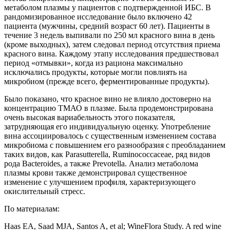
метаболом плазмы у пациентов с подтвержденной ИБС. В
рандомизированное исследование было включено 42
пациента (мужчины, средний возраст 60 лет). Пациенты в
течение 3 недель выпивали по 250 мл красного вина в день
(кроме выходных), затем следовал период отсутствия приема
красного вина. Каждому этапу исследования предшествовал
период «отмывки», когда из рациона максимально
исключались продукты, которые могли повлиять на
микробиом (прежде всего, ферментированные продукты).
Было показано, что красное вино не влияло достоверно на
концентрацию ТМАО в плазме. Была продемонстрирована
очень высокая вариабельность этого показателя,
затрудняющая его индивидуальную оценку. Употребление
вина ассоциировалось с существенным изменением состава
микробиома c повышением его разнообразия с преобладанием
таких видов, как Parasutterella, Ruminococcaceae, ряд видов
рода Bacteroides, а также Prevotella. Анализ метаболома
плазмы крови также демонстрировал существенное
изменение с улучшением профиля, характеризующего
окислительный стресс.
По материалам:
Haas EA, Saad MJA, Santos A, et al; WineFlora Study. A red wine