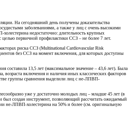
яции. На сегодняшний день получены доказательства
судистыми заболеваниями, а также у лиц с очень высокими
-холестерина недостаточно: длительность крупных
целью первичной профилактики ССЗ – не более 7 лет.
орах риска ССЗ (Multinational Cardiovascular Risk
циентов без ССЗ на момент включения, для которых доступны
я составила 13,5 лет (максимальное значение – 43,6 лет). Была
ла, возраста включения и наличия иных классических факторов
стве группы сравнения выделили лиц с не-ЛПВП-
есообразно уже у достаточно молодых лиц – младше 45 лет (в
ми был создан инструмент, позволяющий рассчитать ожидаемый
ении не-ЛПВП-холестерина на 50% и более (см. оригинальную