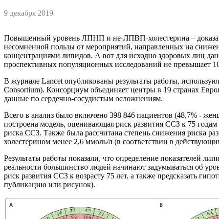
9 декабря 2019
Повышенный уровень ЛПНП и не-ЛПВП-холестерина – доказанн
несомненной пользы от мероприятий, направленных на снижени
концентрациями липидов. А вот для исходно здоровых лиц д
проспективных популяционных исследований не превышает 10 
В журнале Lancet опубликованы результаты работы, использующ
Consortium). Консорциум объединяет центры в 19 странах Ев
данные по сердечно-сосудистым осложнениям.
Всего в анализ было включено 398 846 пациентов (48,7% - женщ
построена модель, оценивающая риск развития ССЗ к 75 годам
риска ССЗ. Также была рассчитана степень снижения риска р
холестерином менее 2,6 ммоль/л (в соответствии в действующ
Результаты работы показали, что определение показателей ли
реальности большинство людей начинают задумываться об уров
риск развития ССЗ к возрасту 75 лет, а также предсказать г
публикацию или рисунок).