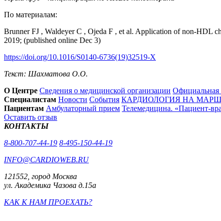
По материалам:
Brunner FJ , Waldeyer C , Ojeda F , et al. Application of non-HDL cho
2019; (published online Dec 3)
https://doi.org/10.1016/S0140-6736(19)32519-X
Текст: Шахматова О.О.
О Центре
Сведения о медицинской организации
Официальная
Специалистам
Новости
События
КАРДИОЛОГИЯ НА МАРШЕ
Пациентам
Амбулаторный прием
Телемедицина. «Пациент-вр
Оставить отзыв
КОНТАКТЫ
8-800-707-44-19
8-495-150-44-19
INFO@CARDIOWEB.RU
121552, город Москва
ул. Академика Чазова д.15а
КАК К НАМ ПРОЕХАТЬ?