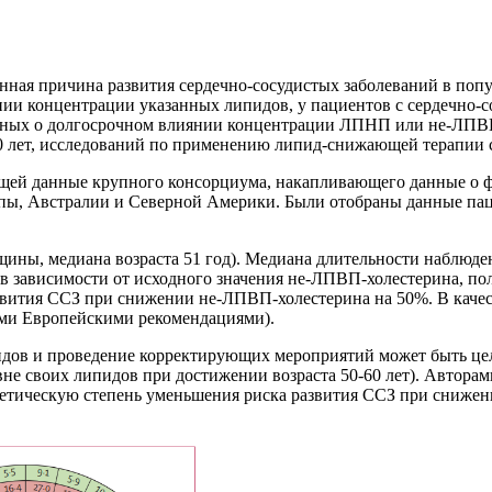
ая причина развития сердечно-сосудистых заболеваний в попул
и концентрации указанных липидов, у пациентов с сердечно-со
анных о долгосрочном влиянии концентрации ЛПНП или не-ЛПВП
лет, исследований по применению липид-снижающей терапии с 
ей данные крупного консорциума, накапливающего данные о факт
ропы, Австралии и Северной Америки. Были отобраны данные па
ины, медиана возраста 51 год). Медиана длительности наблюдени
 в зависимости от исходного значения не-ЛПВП-холестерина, по
азвития ССЗ при снижении не-ЛПВП-холестерина на 50%. В каче
ими Европейскими рекомендациями).
пидов и проведение корректирующих мероприятий может быть цел
не своих липидов при достижении возраста 50-60 лет). Автора
ипотетическую степень уменьшения риска развития ССЗ при сниж