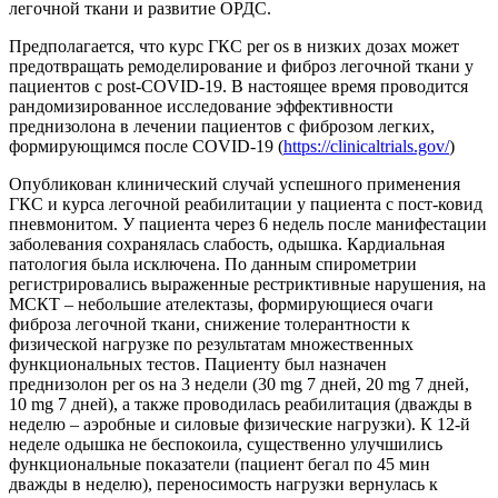
легочной ткани и развитие ОРДС.
Предполагается, что курс ГКС per os в низких дозах может
предотвращать ремоделирование и фиброз легочной ткани у
пациентов с post‐COVID‐19. В настоящее время проводится
рандомизированное исследование эффективности
преднизолона в лечении пациентов с фиброзом легких,
формирующимся после COVID‐19 (
https://clinicaltrials.gov/
)
Опубликован клинический случай успешного применения
ГКС и курса легочной реабилитации у пациента с пост-ковид
пневмонитом. У пациента через 6 недель после манифестации
заболевания сохранялась слабость, одышка. Кардиальная
патология была исключена. По данным спирометрии
регистрировались выраженные рестриктивные нарушения, на
МСКТ – небольшие ателектазы, формирующиеся очаги
фиброза легочной ткани, снижение толерантности к
физической нагрузке по результатам множественных
функциональных тестов. Пациенту был назначен
преднизолон per os на 3 недели (30 mg 7 дней, 20 mg 7 дней,
10 mg 7 дней), а также проводилась реабилитация (дважды в
неделю – аэробные и силовые физические нагрузки). К 12-й
неделе одышка не беспокоила, существенно улучшились
функциональные показатели (пациент бегал по 45 мин
дважды в неделю), переносимость нагрузки вернулась к