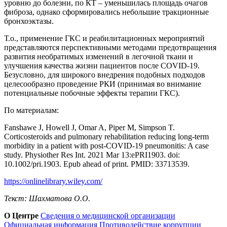
уровню до болезни, по КТ – уменьшилась площадь очагов
фиброза, однако сформировались небольшие тракционные
бронхоэктазы.
Т.о., применение ГКС и реабилитационных мероприятий
представляются перспективными методами предотвращения
развития необратимых изменений в легочной ткани и
улучшения качества жизни пациентов после COVID-19.
Безусловно, для широкого внедрения подобных подходов
целесообразно проведение РКИ (принимая во внимание
потенциальные побочные эффекты терапии ГКС).
По материалам:
Fanshawe J, Howell J, Omar A, Piper M, Simpson T.
Corticosteroids and pulmonary rehabilitation reducing long-term
morbidity in a patient with post-COVID-19 pneumonitis: A case
study. Physiother Res Int. 2021 Mar 13:ePRI1903. doi:
10.1002/pri.1903. Epub ahead of print. PMID: 33713539.
https://onlinelibrary.wiley.com/
Текст: Шахматова О.О.
О Центре
Сведения о медицинской организации
Официальная информация
Противодействие коррупции