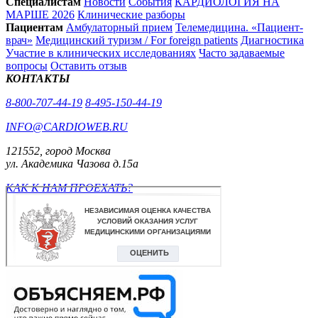
Специалистам
Новости
События
КАРДИОЛОГИЯ НА
МАРШЕ 2026
Клинические разборы
Пациентам
Амбулаторный прием
Телемедицина. «Пациент-
врач»
Медицинский туризм / For foreign patients
Диагностика
Участие в клинических исследованиях
Часто задаваемые
вопросы
Оставить отзыв
КОНТАКТЫ
8-800-707-44-19
8-495-150-44-19
INFO@CARDIOWEB.RU
121552, город Москва
ул. Академика Чазова д.15а
КАК К НАМ ПРОЕХАТЬ?