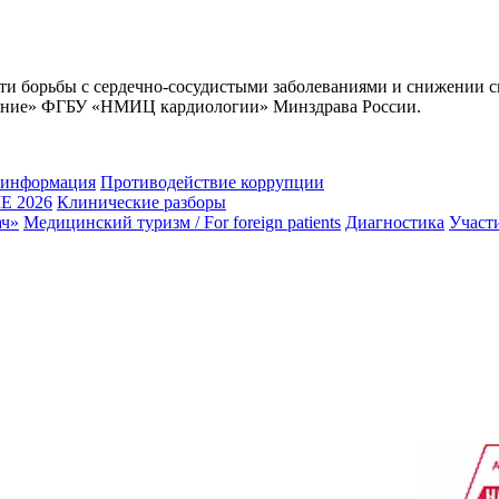
 борьбы с сердечно-сосудистыми заболеваниями и снижении сме
анение» ФГБУ «НМИЦ кардиологии» Минздрава России.
 информация
Противодействие коррупции
 2026
Клинические разборы
ач»
Медицинский туризм / For foreign patients
Диагностика
Участ