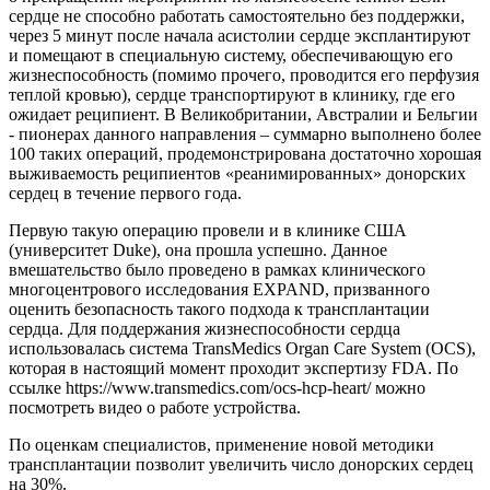
сердце не способно работать самостоятельно без поддержки,
через 5 минут после начала асистолии сердце эксплантируют
и помещают в специальную систему, обеспечивающую его
жизнеспособность (помимо прочего, проводится его перфузия
теплой кровью), сердце транспортируют в клинику, где его
ожидает реципиент. В Великобритании, Австралии и Бельгии
- пионерах данного направления – суммарно выполнено более
100 таких операций, продемонстрирована достаточно хорошая
выживаемость реципиентов «реанимированных» донорских
сердец в течение первого года.
Первую такую операцию провели и в клинике США
(университет Duke), она прошла успешно. Данное
вмешательство было проведено в рамках клинического
многоцентрового исследования EXPAND, призванного
оценить безопасность такого подхода к трансплантации
сердца. Для поддержания жизнеспособности сердца
использовалась система TransMedics Organ Care System (OCS),
которая в настоящий момент проходит экспертизу FDA. По
ссылке https://www.transmedics.com/ocs-hcp-heart/ можно
посмотреть видео о работе устройства.
По оценкам специалистов, применение новой методики
трансплантации позволит увеличить число донорских сердец
на 30%.