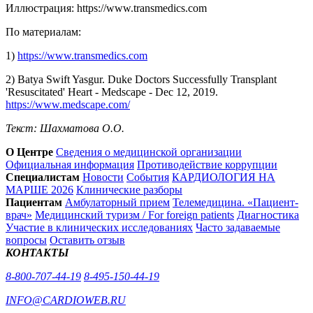
Иллюстрация: https://www.transmedics.com
По материалам:
1)
https://www.transmedics.com
2) Batya Swift Yasgur. Duke Doctors Successfully Transplant
'Resuscitated' Heart - Medscape - Dec 12, 2019.
https://www.medscape.com/
Текст: Шахматова О.О.
О Центре
Сведения о медицинской организации
Официальная информация
Противодействие коррупции
Специалистам
Новости
События
КАРДИОЛОГИЯ НА
МАРШЕ 2026
Клинические разборы
Пациентам
Амбулаторный прием
Телемедицина. «Пациент-
врач»
Медицинский туризм / For foreign patients
Диагностика
Участие в клинических исследованиях
Часто задаваемые
вопросы
Оставить отзыв
КОНТАКТЫ
8-800-707-44-19
8-495-150-44-19
INFO@CARDIOWEB.RU