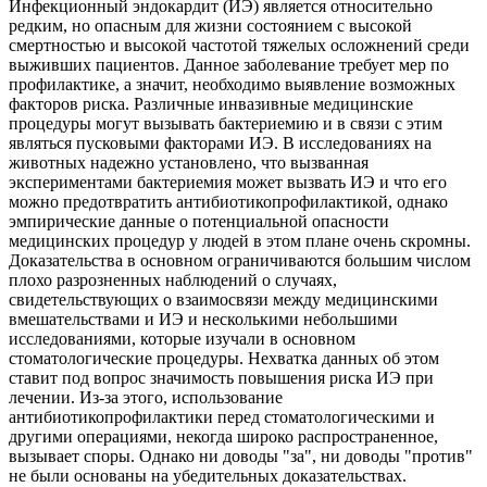
Инфекционный эндокардит (ИЭ) является относительно
редким, но опасным для жизни состоянием с высокой
смертностью и высокой частотой тяжелых осложнений среди
выживших пациентов. Данное заболевание требует мер по
профилактике, а значит, необходимо выявление возможных
факторов риска. Различные инвазивные медицинские
процедуры могут вызывать бактериемию и в связи с этим
являться пусковыми факторами ИЭ. В исследованиях на
животных надежно установлено, что вызванная
экспериментами бактериемия может вызвать ИЭ и что его
можно предотвратить антибиотикопрофилактикой, однако
эмпирические данные о потенциальной опасности
медицинских процедур у людей в этом плане очень скромны.
Доказательства в основном ограничиваются большим числом
плохо разрозненных наблюдений о случаях,
свидетельствующих о взаимосвязи между медицинскими
вмешательствами и ИЭ и несколькими небольшими
исследованиями, которые изучали в основном
стоматологические процедуры. Нехватка данных об этом
ставит под вопрос значимость повышения риска ИЭ при
лечении. Из-за этого, использование
антибиотикопрофилактики перед стоматологическими и
другими операциями, некогда широко распространенное,
вызывает споры. Однако ни доводы "за", ни доводы "против"
не были основаны на убедительных доказательствах.