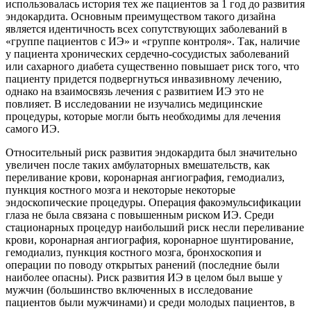
использовалась история тех же пациентов за 1 год до развития
эндокардита. Основным преимуществом такого дизайна
является идентичность всех сопутствующих заболеваний в
«группе пациентов с ИЭ» и «группе контроля». Так, наличие
у пациента хронических сердечно-сосудистых заболеваний
или сахарного диабета существенно повышает риск того, что
пациенту придется подвергнуться инвазивному лечению,
однако на взаимосвязь лечения с развитием ИЭ это не
повлияет. В исследовании не изучались медицинские
процедуры, которые могли быть необходимы для лечения
самого ИЭ.
Относительный риск развития эндокардита был значительно
увеличен после таких амбулаторных вмешательств, как
переливание крови, коронарная ангиография, гемодиализ,
пункция костного мозга и некоторые некоторые
эндоскопические процедуры. Операция факоэмульсификации
глаза не была связана с повышенным риском ИЭ. Среди
стационарных процедур наибольший риск несли переливание
крови, коронарная ангиография, коронарное шунтирование,
гемодиализ, пункция костного мозга, бронхоскопия и
операции по поводу открытых ранений (последние были
наиболее опасны). Риск развития ИЭ в целом был выше у
мужчин (большинство включенных в исследование
пациентов были мужчинами) и среди молодых пациентов, в