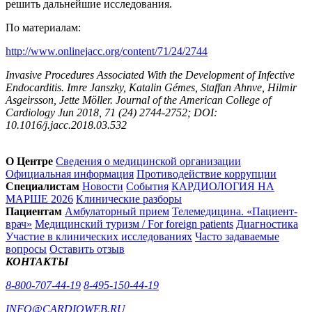
решить дальнейшие исследования.
По материалам:
http://www.onlinejacc.org/content/71/24/2744
Invasive Procedures Associated With the Development of Infective
Endocarditis. Imre Janszky, Katalin Gémes, Staffan Ahnve, Hilmir
Asgeirsson, Jette Möller. Journal of the American College of
Cardiology Jun 2018, 71 (24) 2744-2752; DOI:
10.1016/j.jacc.2018.03.532
О Центре
Сведения о медицинской организации
Официальная информация
Противодействие коррупции
Специалистам
Новости
События
КАРДИОЛОГИЯ НА
МАРШЕ 2026
Клинические разборы
Пациентам
Амбулаторный прием
Телемедицина. «Пациент-
врач»
Медицинский туризм / For foreign patients
Диагностика
Участие в клинических исследованиях
Часто задаваемые
вопросы
Оставить отзыв
КОНТАКТЫ
8-800-707-44-19
8-495-150-44-19
INFO@CARDIOWEB.RU