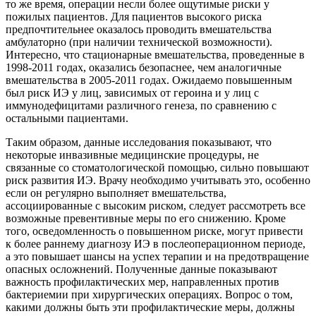
то же время, операции несли более ощутимые риски у
пожилых пациентов. Для пациентов высокого риска
предпочтительнее оказалось проводить вмешательства
амбулаторно (при наличии технической возможности).
Интересно, что стационарные вмешательства, проведенные в
1998-2011 годах, оказались безопаснее, чем аналогичные
вмешательства в 2005-2011 годах. Ожидаемо повышенным
был риск ИЭ у лиц, зависимых от героина и у лиц с
иммунодефицитами различного генеза, по сравнению с
остальными пациентами.
Таким образом, данные исследования показывают, что
некоторые инвазивные медицинские процедуры, не
связанные со стоматологической помощью, сильно повышают
риск развития ИЭ. Врачу необходимо учитывать это, особенно
если он регулярно выполняет вмешательства,
ассоциированные с высоким риском, следует рассмотреть все
возможные превентивные меры по его снижению. Кроме
того, осведомленность о повышенном риске, могут привести
к более раннему диагнозу ИЭ в послеоперационном периоде,
а это повышает шансы на успех терапии и на предотвращение
опасных осложнений. Полученные данные показывают
важность профилактических мер, направленных против
бактериемии при хирургических операциях. Вопрос о том,
какими должны быть эти профилактические меры, должны