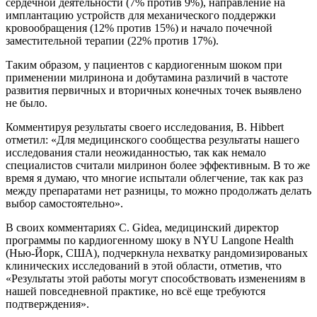
сердечной деятельности (7% против 9%), направление на
имплантацию устройств для механического поддержки
кровообращения (12% против 15%) и начало почечной
заместительной терапии (22% против 17%).
Таким образом, у пациентов с кардиогенным шоком при
применении милринона и добутамина различий в частоте
развития первичных и вторичных конечных точек выявлено
не было.
Комментируя результаты своего исследования, B. Hibbert
отметил: «Для медицинского сообщества результаты нашего
исследования стали неожиданностью, так как немало
специалистов считали милринон более эффективным. В то же
время я думаю, что многие испытали облегчение, так как раз
между препаратами нет разницы, то можно продолжать делать
выбор самостоятельно».
В своих комментариях C. Gidea, медицинский директор
программы по кардиогенному шоку в NYU Langone Health
(Нью-Йорк, США), подчеркнула нехватку рандомизированых
клинических исследований в этой области, отметив, что
«Результаты этой работы могут способствовать изменениям в
нашей повседневной практике, но всё еще требуются
подтверждения».