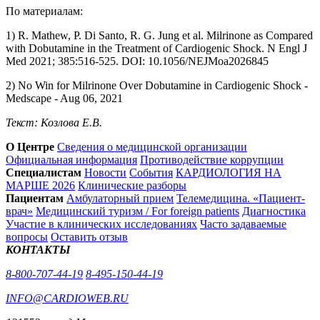
По материалам:
1) R. Mathew, P. Di Santo, R. G. Jung et al. Milrinone as Compared
with Dobutamine in the Treatment of Cardiogenic Shock. N Engl J
Med 2021; 385:516-525. DOI: 10.1056/NEJMoa2026845
2) No Win for Milrinone Over Dobutamine in Cardiogenic Shock -
Medscape - Aug 06, 2021
Текст: Козлова Е.В.
О Центре
Сведения о медицинской организации
Официальная информация
Противодействие коррупции
Специалистам
Новости
События
КАРДИОЛОГИЯ НА
МАРШЕ 2026
Клинические разборы
Пациентам
Амбулаторный прием
Телемедицина. «Пациент-
врач»
Медицинский туризм / For foreign patients
Диагностика
Участие в клинических исследованиях
Часто задаваемые
вопросы
Оставить отзыв
КОНТАКТЫ
8-800-707-44-19
8-495-150-44-19
INFO@CARDIOWEB.RU