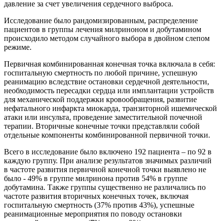
давление за счет увеличения сердечного выброса.
Исследование было рандомизированным, распределение
пациентов в группы лечения милриноном и добутамином
происходило методом случайного выбора в двойном слепом
режиме.
Первичная комбинированная конечная точка включала в себя:
госпитальную смертность по любой причине, успешную
реанимацию вследствие остановки сердечной деятельности,
необходимость пересадки сердца или имплантации устройств
для механической поддержки кровообращения, развитие
нефатального инфаркта миокарда, транзиторной ишемической
атаки или инсульта, проведение заместительной почечной
терапии. Вторичные конечные точки представляли собой
отдельные компоненты комбинированной первичной точки.
Всего в исследование было включено 192 пациента – по 92 в
каждую группу. При анализе результатов значимых различий
в частоте развития первичной конечной точки выявлено не
было - 49% в группе милринона против 54% в группе
добутамина. Также группы существенно не различались по
частоте развития вторичных конечных точек, включая
госпитальную смертность (37% против 43%), успешные
реанимационные мероприятия по поводу остановки