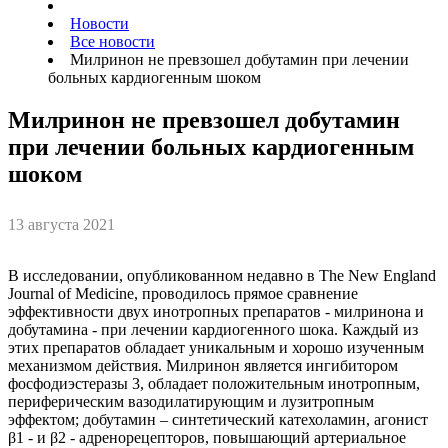
Новости
Все новости
Милринон не превзошел добутамин при лечении
больных кардиогенным шоком
Милринон не превзошел добутамин
при лечении больных кардиогенным
шоком
13 августа 2021
В исследовании, опубликованном недавно в The New England
Journal of Medicine, проводилось прямое сравнение
эффективности двух инотропных препаратов - милринона и
добутамина - при лечении кардиогенного шока. Каждый из
этих препаратов обладает уникальным и хорошо изученным
механизмом действия. Милринон является ингибитором
фосфодиэстеразы 3, обладает положительным инотропным,
периферическим вазодилатирующим и лузитропным
эффектом; добутамин – синтетический катехоламин, агонист
β1 - и β2 - адренорецепторов, повышающий артериальное